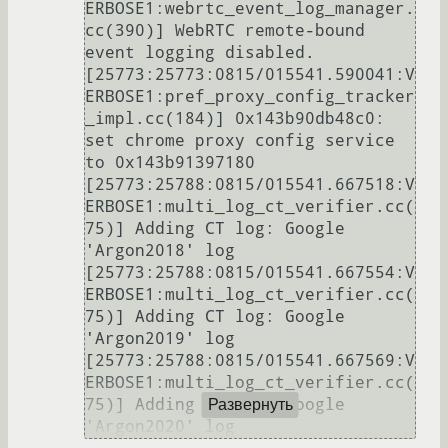
ERBOSE1:webrtc_event_log_manager.
cc(390)] WebRTC remote-bound 
event logging disabled.

[25773:25773:0815/015541.590041:V
ERBOSE1:pref_proxy_config_tracker
_impl.cc(184)] 0x143b90db48c0: 
set chrome proxy config service 
to 0x143b91397180

[25773:25788:0815/015541.667518:V
ERBOSE1:multi_log_ct_verifier.cc(
75)] Adding CT log: Google 
'Argon2018' log

[25773:25788:0815/015541.667554:V
ERBOSE1:multi_log_ct_verifier.cc(
75)] Adding CT log: Google 
'Argon2019' log

[25773:25788:0815/015541.667569:V
ERBOSE1:multi_log_ct_verifier.cc(
75)] Adding CT log: Google 
Развернуть