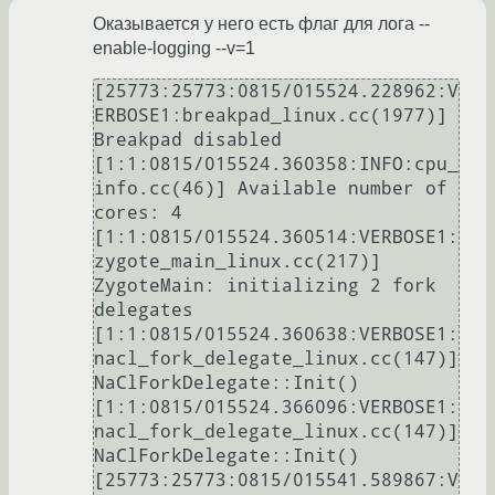
Оказывается у него есть флаг для лога --
enable-logging --v=1
[25773:25773:0815/015524.228962:V
ERBOSE1:breakpad_linux.cc(1977)] 
Breakpad disabled

[1:1:0815/015524.360358:INFO:cpu_
info.cc(46)] Available number of 
cores: 4

[1:1:0815/015524.360514:VERBOSE1:
zygote_main_linux.cc(217)] 
ZygoteMain: initializing 2 fork 
delegates

[1:1:0815/015524.360638:VERBOSE1:
nacl_fork_delegate_linux.cc(147)] 
NaClForkDelegate::Init()

[1:1:0815/015524.366096:VERBOSE1:
nacl_fork_delegate_linux.cc(147)] 
NaClForkDelegate::Init()

[25773:25773:0815/015541.589867:V