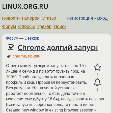
LINUX.ORG.RU
Новости
Галерея
Статьи
Регистрация
-
Вход
Форум
Опросы
Трекер
Поиск
Форум
—
Desktop
Chrome долгий запуск
chrome
,
ubuntu
Отчего может гуглxром запускаться по 10 с
лишним секунд и при этот грузить проц на
1
100%. Пробовал удалить полностью
профиль и кэш. Пробовал переустановить.
Без результа. Но на чистой установке
1
работает нормально. То есть дело точно в
моей системе (убунту 18.04), но куда копать не знаю.
Если запустить через консоль, то просто пишет
Created new window in existing browser session и