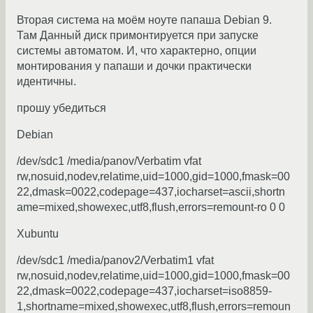
Вторая система на моём ноуте папаша Debian 9.
Там Данный диск примонтируется при запуске
системы автоматом. И, что характерно, опции
монтирования у папаши и дочки практически
идентичны.
прошу убедиться
Debian
/dev/sdc1 /media/panov/Verbatim vfat
rw,nosuid,nodev,relatime,uid=1000,gid=1000,fmask=00
22,dmask=0022,codepage=437,iocharset=ascii,shortn
ame=mixed,showexec,utf8,flush,errors=remount-ro 0 0
Xubuntu
/dev/sdc1 /media/panov2/Verbatim1 vfat
rw,nosuid,nodev,relatime,uid=1000,gid=1000,fmask=00
22,dmask=0022,codepage=437,iocharset=iso8859-
1,shortname=mixed,showexec,utf8,flush,errors=remoun