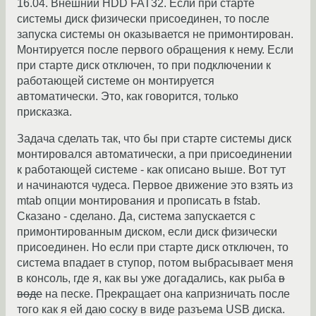
16.04. Внешний HDD FAT32. Если при старте
системы диск физически присоединен, то после
запуска системы он оказывается не примонтирован.
Монтируется после первого обращения к нему. Если
при старте диск отключен, то при подключении к
работающей системе он монтируется
автоматически. Это, как говорится, только
присказка.
Задача сделать так, что бы при старте системы диск
монтировался автоматически, а при присоединении
к работающей системе - как описано выше. Вот тут
и начинаются чудеса. Первое движение это взять из
mtab опции монтирования и прописать в fstab.
Сказано - сделано. Да, система запускается с
примонтированным диском, если диск физически
присоединен. Но если при старте диск отключен, то
система впадает в ступор, потом выбрасывает меня
в консоль, где я, как вы уже догадались, как рыба
в
воде
на песке. Прекращает она капризничать после
того как я ей даю соску в виде разъема USB диска.