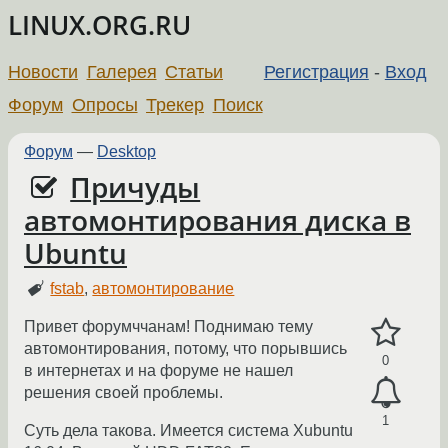
LINUX.ORG.RU
Новости
Галерея
Статьи
Регистрация
-
Вход
Форум
Опросы
Трекер
Поиск
Форум
—
Desktop
Причуды
автомонтирования диска в
Ubuntu
fstab
,
автомонтирование
Привет форумччанам! Поднимаю тему
автомонтирования, потому, что порывшись
0
в интернетах и на форуме не нашел
решения своей проблемы.
1
Суть дела такова. Имеется система Xubuntu