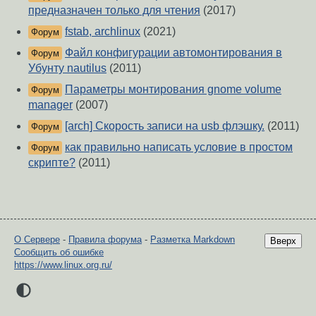
предназначен только для чтения
(2017)
fstab, archlinux
(2021)
Форум
Файл конфигурации автомонтирования в
Форум
Убунту nautilus
(2011)
Параметры монтирования gnome volume
Форум
manager
(2007)
[arch] Скорость записи на usb флэшку.
(2011)
Форум
как правильно написать условие в простом
Форум
скрипте?
(2011)
О Сервере
-
Правила форума
-
Разметка Markdown
Вверх
Сообщить об ошибке
https://www.linux.org.ru/