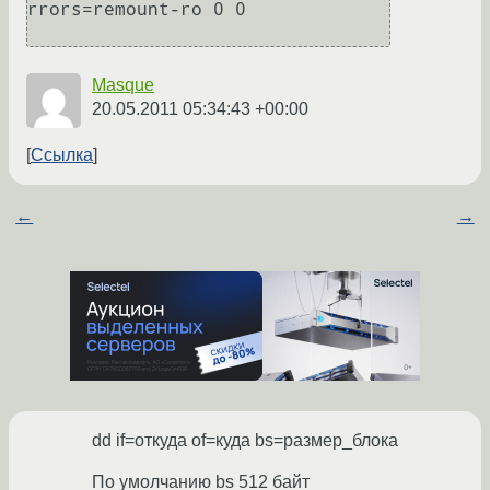
rrors=remount-ro 0 0

Masque
20.05.2011 05:34:43 +00:00
Ссылка
←
→
dd if=откуда of=куда bs=размер_блока
По умолчанию bs 512 байт