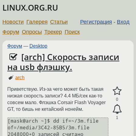
LINUX.ORG.RU
Новости
Галерея
Статьи
Регистрация
-
Вход
Форум
Опросы
Трекер
Поиск
Форум
—
Desktop
[arch] Скорость записи
на usb флэшку.
arch
Приветствую. Из-за чего может быть такая
низкая скорость записи? 4.4 МБ/сек как-то
0
совсем мало. Флэшка Corsair Flash Voyager
GT, то бишь не кетайский нонейм.
1
[mask@arch ~]$ dd if=~/3m.file 
of=/media/3C42-85B5/3m.file

2048000+0 записей считано
