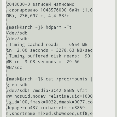
2048000+0 записей написано

 скопировано 1048576000 байт (1,0 
GB), 236,697 c, 4,4 MB/c

[mask@arch ~]$ hdparm -Tt 
/dev/sdb

/dev/sdb:

 Timing cached reads:   6554 MB 
in  2.00 seconds = 3278.63 MB/sec

 Timing buffered disk reads:  90 
MB in  3.03 seconds =  29.66 
MB/sec

[mask@arch ~]$ cat /proc/mounts | 
grep sdb

/dev/sdb1 /media/3C42-85B5 vfat 
rw,nosuid,nodev,relatime,uid=1000
,gid=100,fmask=0022,dmask=0077,co
depage=cp437,iocharset=iso8859-
1,shortname=mixed,showexec,utf8,e