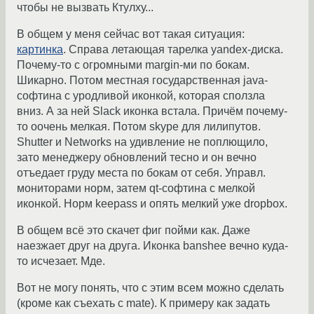
чтобы не вызвать Ктулху...
В общем у меня сейчас вот такая ситуация:
картинка
. Справа летающая тарелка yandex-диска.
Почему-то с огромными margin-ми по бокам.
Шикарно. Потом местная государственная java-
софтина с уродливой иконкой, которая сползла
вниз. А за ней Slack иконка встала. Причём почему-
то оочень мелкая. Потом skype для лилипутов.
Shutter и Networks на удивление не поплющило,
зато менеджеру обновлений тесно и он вечно
отъедает груду места по бокам от себя. Управл.
мониторами норм, затем qt-софтина с мелкой
иконкой. Норм keepass и опять мелкий уже dropbox.
В общем всё это скачет фиг пойми как. Даже
наезжает друг на друга. Иконка banshee вечно куда-
то исчезает. Мде.
Вот не могу понять, что с этим всем можно сделать
(кроме как съехать с mate). К примеру как задать