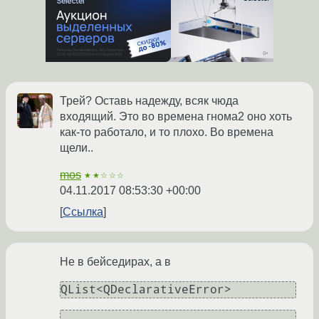
Трей? Оставь надежду, всяк чюда
входящий. Это во времена гнома2 оно хоть
как-то работало, и то плохо. Во времена
щели..
mos
★★☆☆☆
04.11.2017 08:53:30 +00:00
Ссылка
Не в бейседирах, а в
QList<QDeclarativeError>
,
