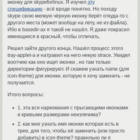
иконку для skypeforlinux. Я изучил
эту
спецификацию
- всё вроде понятно. Но походу
skype свою мелкую чёрную иконку берёт откуда-то с
другого места (может вообще на лету, не из файла).
Ибо в basedir-ах я такой не нашёл. Я даже покрасил
имеющиеся в красный, чтобы отличать.
Решил зайти другого конца. Нашёл процесс этого
tray-applet-а и натравил на него некую strace. Увидел
воотчию как оно ищет иконки , но там только
директории фигурируют. И скажем узнать name (для
icon-theme) для иконки, которую я хочу заменить - не
получается.
Итого вопросы:
1. эта вся наркомания с прыгающими иконками
и кривыми размерами неизлечима?
2. как мне узнать имя иконки которая есть в
трее, для того, чтобы её заменить (или просто
добавить) в icon-theme? правильно ли я