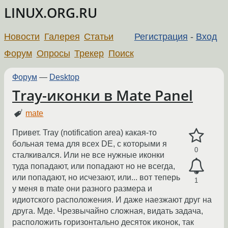
LINUX.ORG.RU
Новости
Галерея
Статьи
Регистрация
-
Вход
Форум
Опросы
Трекер
Поиск
Форум
—
Desktop
Tray-иконки в Mate Panel
mate
Привет. Tray (notification area) какая-то
больная тема для всех DE, с которыми я
0
сталкивался. Или не все нужные иконки
туда попадают, или попадают но не всегда,
или попадают, но исчезают, или... вот теперь
1
у меня в mate они разного размера и
идиотского расположения. И даже наезжают друг на
друга. Мде. Чрезвычайно сложная, видать задача,
расположить горизонтально десяток иконок, так