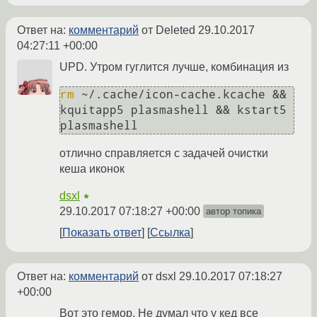
Ответ на:
комментарий
от Deleted
29.10.2017
04:27:11 +00:00
UPD. Утром гуглится лучше, комбинация из
rm
 ~/.cache/icon-cache.kcache && 
kquitapp5 plasmashell && kstart5 
отлично справляется с задачей очистки
кеша иконок
dsxl
★
29.10.2017 07:18:27 +00:00
автор топика
Показать ответ
Ссылка
Ответ на:
комментарий
от dsxl
29.10.2017 07:18:27
+00:00
Вот это гемор. Не думал что у кед все