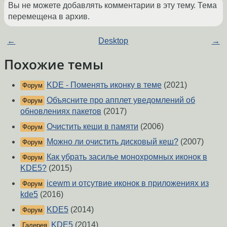
Вы не можете добавлять комментарии в эту тему. Тема
перемещена в архив.
←
Desktop
→
Похожие темы
KDE - Поменять иконку в теме
(2021)
Форум
Объясните про апплет уведомлений об
Форум
обновлениях пакетов
(2017)
Очистить кеши в памяти
(2006)
Форум
Можно ли очистить дисковый кеш?
(2007)
Форум
Как убрать засилье монохромных иконок в
Форум
KDE5?
(2015)
icewm и отсутвие иконок в приложениях из
Форум
kde5
(2016)
KDE5
(2014)
Форум
KDE5
(2014)
Галерея