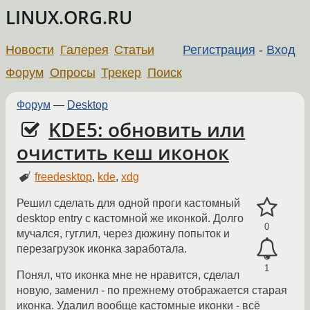
LINUX.ORG.RU
Новости
Галерея
Статьи
Регистрация
-
Вход
Форум
Опросы
Трекер
Поиск
Форум
—
Desktop
KDE5: обновить или
очистить кеш иконок
freedesktop
,
kde
,
xdg
Решил сделать для одной проги кастомный
desktop entry с кастомной же иконкой. Долго
0
мучался, гуглил, через дюжину попыток и
перезагрузок иконка заработала.
1
Понял, что иконка мне не нравится, сделал
новую, заменил - по прежнему отображается старая
иконка. Удалил вообще кастомные иконки - всё