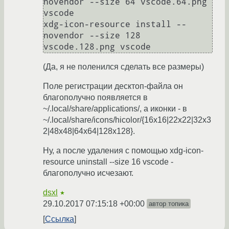
novendor --size 64 vscode.64.png 
vscode

xdg-icon-resource install --
novendor --size 128 
(Да, я не поленился сделать все размеры)
Поле регистрации десктоп-файла он
благополучно появляется в
~/.local/share/applications/, а иконки - в
~/.local/share/icons/hicolor/{16x16|22x22|32x3
2|48x48|64x64|128x128}.
Ну, а после удаления с помощью xdg-icon-
resource uninstall --size 16 vscode -
благополучно исчезают.
dsxl
★
29.10.2017 07:15:18 +00:00
автор топика
Ссылка