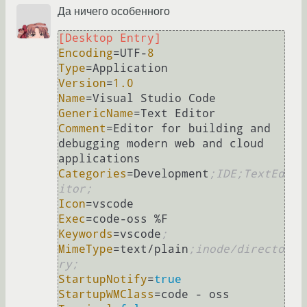
Да ничего особенного
[Desktop Entry]
Encoding
=UTF-
8
Type
Version
=
1.0
Name
GenericName
Comment
=Editor for building and 
debugging modern web and cloud 
Categories
=Development
;IDE;TextEd
itor;
Icon
Exec
Keywords
=vscode
;
MimeType
=text/plain
;inode/directo
ry;
StartupNotify
=
true
StartupWMClass