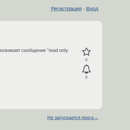
Регистрация
-
Вход
 возникает сообщение "read only
0
0
Не запускается прога
→