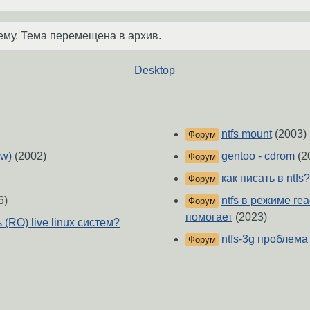
ему. Тема перемещена в архив.
Desktop
ntfs mount
(2003)
Форум
rw)
(2002)
gentoo - cdrom
(2
Форум
как писать в ntfs?
Форум
6)
ntfs в режиме rea
Форум
помогает
(2023)
(RO) live linux систем?
ntfs-3g проблема
Форум