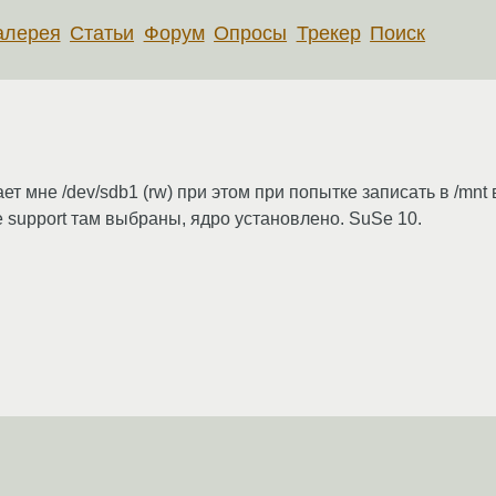
алерея
Статьи
Форум
Опросы
Трекер
Поиск
ает мне /dev/sdb1 (rw) при этом при попытке записать в /mnt
rite support там выбраны, ядро установлено. SuSe 10.