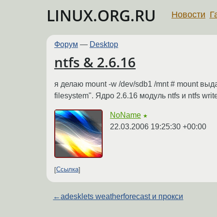
LINUX.ORG.RU
Новости
Г
Форум
—
Desktop
ntfs & 2.6.16
я делаю mount -w /dev/sdb1 /mnt # mount выд
filesystem". Ядро 2.6.16 модуль ntfs и ntfs w
NoName
★
22.03.2006 19:25:30 +00:00
Ссылка
←
adesklets weatherforecast и прокси