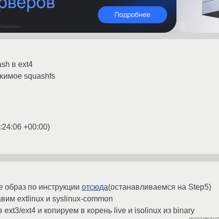
sh в ext4
ржимое squashfs
:24:06 +00:00
)
ve образ по инструкции
отсюда
(останавливаемся на Step5)
авим extlinux и syslinux-common
 ext3/ext4 и копируем в корень live и isolinux из binary