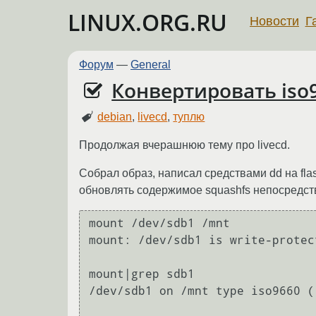
LINUX.ORG.RU
Новости
Г
Форум
—
General
Конвертировать iso9
debian
,
livecd
,
туплю
Продолжая вчерашнюю тему про livecd.
Собрал образ, написал средствами dd на fla
обновлять содержимое squashfs непосредстве
mount /dev/sdb1 /mnt

mount: /dev/sdb1 is write-protec
mount|grep sdb1

/dev/sdb1 on /mnt type iso9660 (