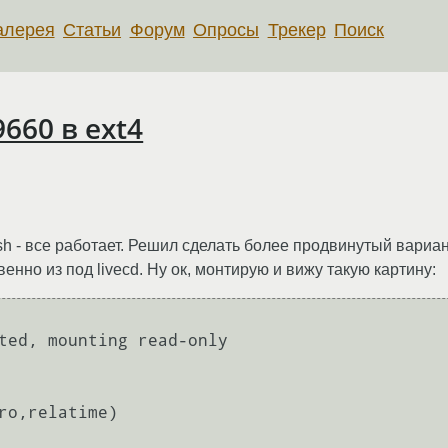
алерея
Статьи
Форум
Опросы
Трекер
Поиск
660 в ext4
sh - все работает. Решил сделать более продвинутый вариан
нно из под livecd. Ну ок, монтирую и вижу такую картину:
ted, mounting read-only

ro,relatime)
