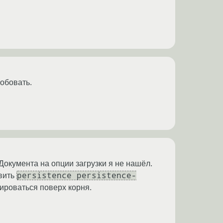
робовать.
 Документа на опции загрузки я не нашёл.
persistence persistence-
авить
тироваться поверх корня.