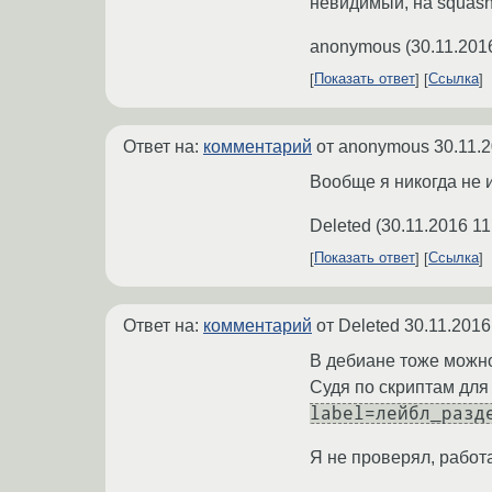
невидимый, на squashf
anonymous
(
30.11.201
Показать ответ
Ссылка
Ответ на:
комментарий
от anonymous
30.11.
Вообще я никогда не и
Deleted
(
30.11.2016 11
Показать ответ
Ссылка
Ответ на:
комментарий
от Deleted
30.11.2016
В дебиане тоже можно 
Судя по скриптам для
label=лейбл_разд
Я не проверял, работа