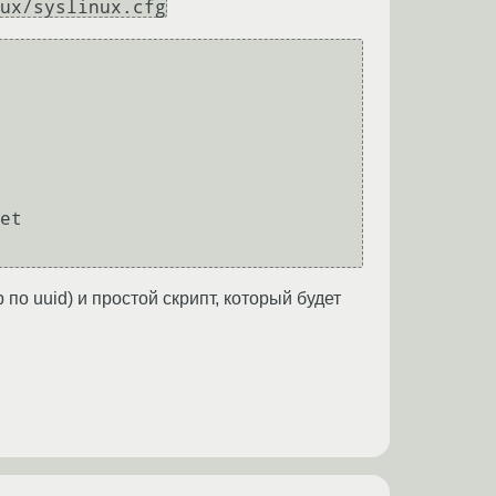
ux/syslinux.cfg
по uuid) и простой скрипт, который будет