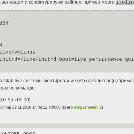
isolin
навливаем и конфигурируем extlinux, пример моего
64



в fstab live системы монтирование usb накопителя(например 
браз по команде.
:07:55 +00:00
)
og4tmp
29.11.2016 14:09:12 +00:00
(всего
исправлений: 2
)