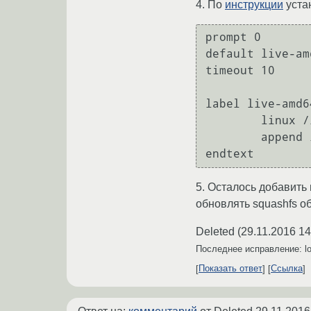
4. По
инструкции
уста
prompt 0

default live-amd
timeout 10

label live-amd64
	linux /live/vmlinuz

	append initrd=/live/initrd boot=live persistence quiet

5. Осталось добавить 
обновлять squashfs о
Deleted
(
29.11.2016 14
Последнее исправление: l
Показать ответ
Ссылка