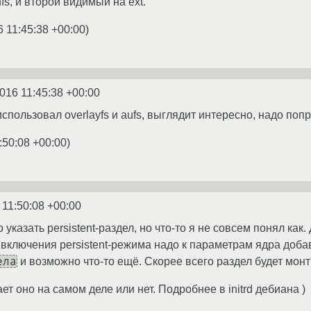
s, и второй видимый на ext.
6 11:45:38 +00:00
)
2016 11:45:38 +00:00
спользовал overlayfs и aufs, выглядит интересно, надо поп
:50:08 +00:00
)
 11:50:08 +00:00
указать persistent-раздел, но что-то я не совсем понял как.
 включения persistent-режима надо к параметрам ядра доб
ела
и возможно что-то ещё. Скорее всего раздел будет мон
ет оно на самом деле или нет. Подробнее в initrd дебиана )