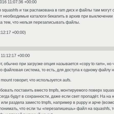
2016 11:07:36 +00:00
 squashfs и так распакована в ram диск и файлы там могут
ет необходимые каталоги бекапить в архив при выключении 
ла тем, что нельзя перезаписывать файлы.
:12:17 +00:00
)
 11:12:17 +00:00
 обычно при загрузке опция называется «copy to ram», но 
это файловая система, то есть, для доступа к одному файлу
mount говорит, что используется aufs.
вать поставить вместо tmpfs, монтируемого поверх squashf
сегда будут в сохранности, даже если свет пропадёт. На на
ли раздела заместо tmpfs, например в puppy и арче (возмож
 понимать, что если ты «перезапишешь» файл на squashfs, т