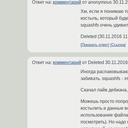
Ответ на:
комментарий
от anonymous
30.11.
Хм, если я понимаю то
костыль, который буд
squashfs очень удиви
Deleted
(
30.11.2016 11
Показать ответ
Ссылка
Ответ на:
комментарий
от Deleted
30.11.2016
Иногда распаковывают,
забивать. squashfs - 
Скачал лайв дебиана, 
Можешь просто попробо
костылить и данные в
использование файла и
посмотреть). Но надо