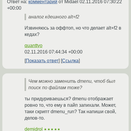
Ответ на:
комментарий
от Midael
02.11.2016 07:30:22
+00:00
аналог кдешного alt+f2
Извиняюсь за оффтоп, но что делает alt+f2 в
кедах?
quanttyo
02.11.2016 07:44:34 +00:00
Показать ответ
Ссылка
Чем можно заменить dmenu, чтоб был
поиск по файлам тоже?
ты придуриваешься? dmenu отображает
ровно то, что ему в пайп запихали. Может,
таки скрипт dmenu_run? Так напиши свой,
делов-то.
demidrol
★★★★★