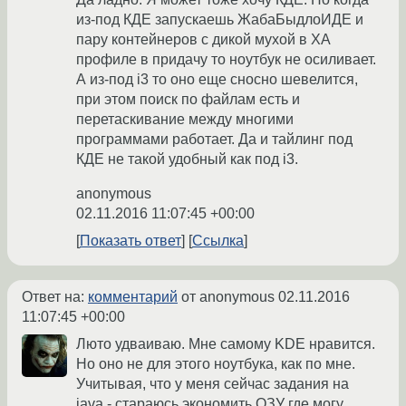
из-под КДЕ запускаешь ЖабаБыдлоИДЕ и
пару контейнеров с дикой мухой в ХА
профиле в придачу то ноутбук не осиливает.
А из-под i3 то оно еще сносно шевелится,
при этом поиск по файлам есть и
перетаскивание между многими
программами работает. Да и тайлинг под
КДЕ не такой удобный как под i3.
anonymous
02.11.2016 11:07:45 +00:00
Показать ответ
Ссылка
Ответ на:
комментарий
от anonymous
02.11.2016
11:07:45 +00:00
Люто удваиваю. Мне самому KDE нравится.
Но оно не для этого ноутбука, как по мне.
Учитывая, что у меня сейчас задания на
java - стараюсь экономить ОЗУ где могу.