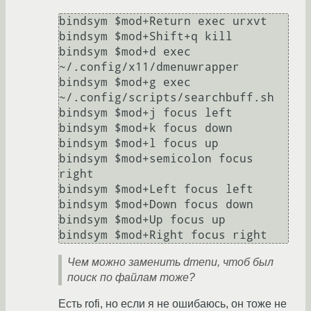
bindsym $mod+Return exec urxvt

bindsym $mod+Shift+q kill

bindsym $mod+d exec 
~/.config/x11/dmenuwrapper

bindsym $mod+g exec 
~/.config/scripts/searchbuff.sh

bindsym $mod+j focus left

bindsym $mod+k focus down

bindsym $mod+l focus up

bindsym $mod+semicolon focus 
right

bindsym $mod+Left focus left

bindsym $mod+Down focus down

bindsym $mod+Up focus up

bindsym $mod+Right focus right
Чем можно заменить dmenu, чтоб был
поиск по файлам тоже?
Есть rofi, но если я не ошибаюсь, он тоже не