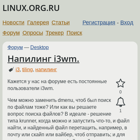
LINUX.ORG.RU
Новости
Галерея
Статьи
Регистрация
-
Вход
Форум
Опросы
Трекер
Поиск
Форум
—
Desktop
Напилинг i3wm.
i3
,
tiling
,
напилинг
Кажется у нас на форуме есть постоянные
пользователи i3wm.
0
Чем можно заменить dmenu, чтоб был поиск
по файлам тоже? Или как вы решаете
1
вопрос поиска файлов? В идеале - решение
типа krunner, когда можно и запустить что-то, и файл
найти, и найденный файл перетащить, например, в
почту или скайп или вайбер, чтоб отправить; и для