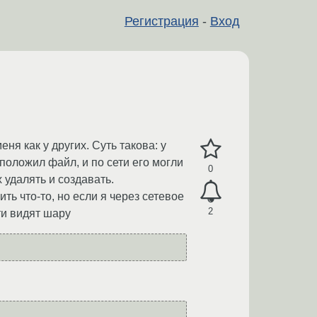
Регистрация
-
Вход
ня как у других. Суть такова: у
е положил файл, и по сети его могли
0
 удалять и создавать.
ть что-то, но если я через сетевое
2
ти видят шару