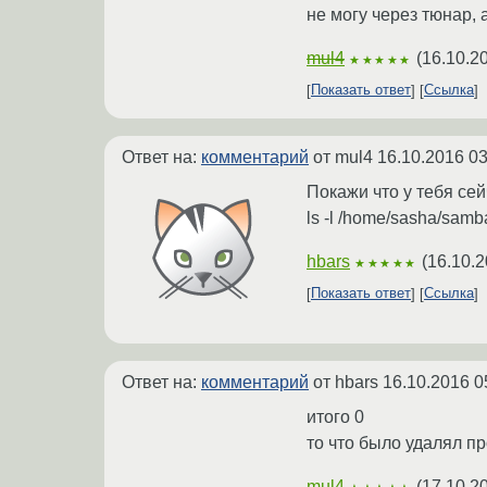
не могу через тюнар, 
mul4
(
16.10.2
★★★★★
Показать ответ
Ссылка
Ответ на:
комментарий
от mul4
16.10.2016 03
Покажи что у тебя се
ls -l /home/sasha/samb
hbars
(
16.10.2
★★★★★
Показать ответ
Ссылка
Ответ на:
комментарий
от hbars
16.10.2016 0
итого 0
то что было удалял пр
mul4
(
17.10.2