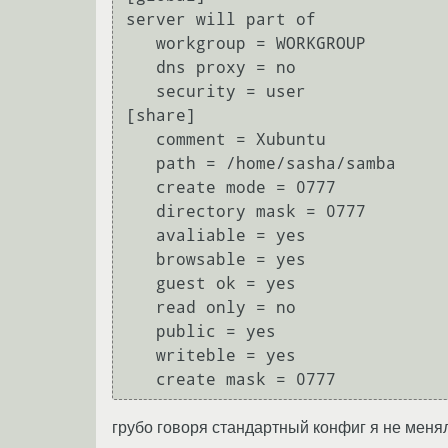
server will part of

   workgroup = WORKGROUP

   dns proxy = no

   security = user

[share]

   comment = Xubuntu

   path = /home/sasha/samba

   create mode = 0777

   directory mask = 0777

   avaliable = yes

   browsable = yes

   guest ok = yes

   read only = no

   public = yes

   writeble = yes

грубо говоря стандартный конфиг я не менял 