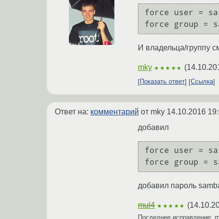
force user = sas
И владельца/группу с
mky
(
14.10.20
★★★★★
Показать ответ
Ссылка
Ответ на:
комментарий
от mky
14.10.2016 19
добавил
force user = sas
добавил пароль samba
mul4
(
14.10.2
★★★★★
Последнее исправление: 