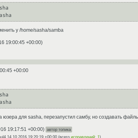
ha

менить у /home/sasha/samba
16 19:00:45 +00:00
)
:00:45 +00:00
ha

 юзера для sasha, перезапустил самбу, но создавать файлы
016 19:17:51 +00:00
)
автор топика
mul4
14.10.2016 19:20:19 +00:00
(всего
исправлений: 1
)