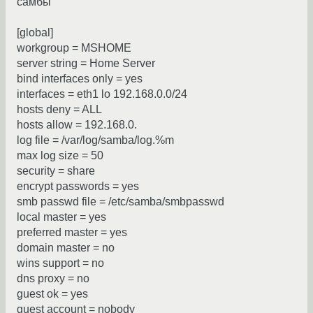
самбы
[global]
workgroup = MSHOME
server string = Home Server
bind interfaces only = yes
interfaces = eth1 lo 192.168.0.0/24
hosts deny = ALL
hosts allow = 192.168.0.
log file = /var/log/samba/log.%m
max log size = 50
security = share
encrypt passwords = yes
smb passwd file = /etc/samba/smbpasswd
local master = yes
preferred master = yes
domain master = no
wins support = no
dns proxy = no
guest ok = yes
guest account = nobody