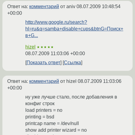
Ответ на:
комментарий
от aniv
08.07.2009 10:48:54
+00:00
http://www.google.ru/search?
hl=ru&q=samba+disable+cups&btnG=Поиск+
в+G...
hizel
★★★★★
08.07.2009 11:03:06 +00:00
Показать ответ
Ссылка
Ответ на:
комментарий
от hizel
08.07.2009 11:03:06
+00:00
ну уже лучше стало, после добавления в
конфиг строк
load printers = no
printing = bsd
printcap name = /dev/null
show add printer wizard = no