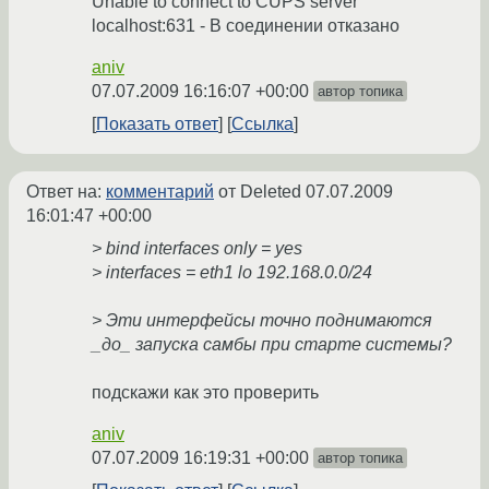
Unable to connect to CUPS server
localhost:631 - В соединении отказано
aniv
07.07.2009 16:16:07 +00:00
автор топика
Показать ответ
Ссылка
Ответ на:
комментарий
от Deleted
07.07.2009
16:01:47 +00:00
> bind interfaces only = yes
> interfaces = eth1 lo 192.168.0.0/24
> Эти интерфейсы точно поднимаются
_до_ запуска самбы при старте системы?
подскажи как это проверить
aniv
07.07.2009 16:19:31 +00:00
автор топика