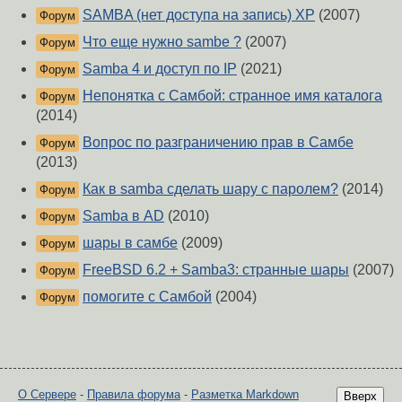
SAMBA (нет доступа на запись) XP
(2007)
Форум
Что еще нужно sambe ?
(2007)
Форум
Samba 4 и доступ по IP
(2021)
Форум
Непонятка с Самбой: странное имя каталога
Форум
(2014)
Вопрос по разграничению прав в Самбе
Форум
(2013)
Как в samba сделать шару с паролем?
(2014)
Форум
Samba в AD
(2010)
Форум
шары в самбе
(2009)
Форум
FreeBSD 6.2 + Samba3: странные шары
(2007)
Форум
помогите с Самбой
(2004)
Форум
О Сервере
-
Правила форума
-
Разметка Markdown
Вверх