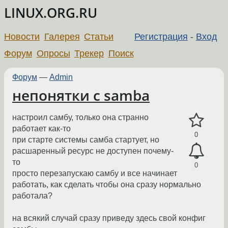
LINUX.ORG.RU
Новости
Галерея
Статьи
Регистрация
-
Вход
Форум
Опросы
Трекер
Поиск
Форум
—
Admin
непонятки с samba
настроил самбу, только она странно
работает как-то
0
при старте системы самба стартует, но
расшаренный ресурс не доступен почему-
то
0
просто перезапускаю самбу и все начинает
работать, как сделать чтобы она сразу нормально
работала?
на всякий случай сразу приведу здесь свой конфиг