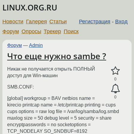
LINUX.ORG.RU
Новости
Галерея
Статьи
Регистрация
-
Вход
Форум
Опросы
Трекер
Поиск
Форум
—
Admin
Что еще нужно sambe ?
Никак не получается открыть ПОЛНЫЙ
доступ для Win-машин
0
SMB.CONF:
0
[global] workgroup = BAV netbios name =
kirecio printcap name = /etc/printcap printing = cups
cups options = raw log file = /var/log/samba/log.smbd
maxlog size = 50 debug level = 5 security = share
encryptpasswords = no socketoptions =
TCP_NODELAY SO_SNDBUF=8192