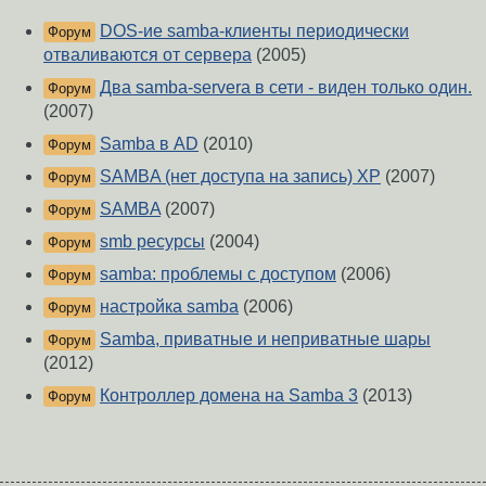
DOS-ие samba-клиенты периодически
Форум
отваливаются от сервера
(2005)
Два samba-servera в сети - виден только один.
Форум
(2007)
Samba в AD
(2010)
Форум
SAMBA (нет доступа на запись) XP
(2007)
Форум
SAMBA
(2007)
Форум
smb ресурсы
(2004)
Форум
samba: проблемы с доступом
(2006)
Форум
настройка samba
(2006)
Форум
Samba, приватные и неприватные шары
Форум
(2012)
Контроллер домена на Samba 3
(2013)
Форум