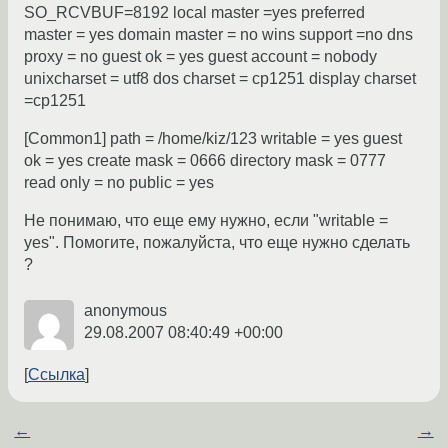
SO_RCVBUF=8192 local master =yes preferred
master = yes domain master = no wins support =no dns
proxy = no guest ok = yes guest account = nobody
unixcharset = utf8 dos charset = cp1251 display charset
=cp1251
[Common1] path = /home/kiz/123 writable = yes guest
ok = yes create mask = 0666 directory mask = 0777
read only = no public = yes
Не понимаю, что еще ему нужно, если "writable =
yes". Помогите, пожалуйста, что еще нужно сделать
?
anonymous
29.08.2007 08:40:49 +00:00
Ссылка
←
→