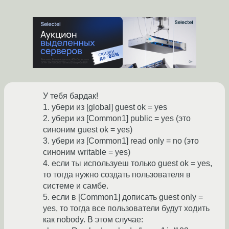
У тебя бардак!
1. убери из [global] guest ok = yes
2. убери из [Common1] public = yes (это
синоним guest ok = yes)
3. убери из [Common1] read only = no (это
синоним writable = yes)
4. если ты используеш только guest ok = yes,
то тогда нужно создать пользователя в
системе и самбе.
5. если в [Common1] дописать guest only =
yes, то тогда все пользователи будут ходить
как nobody. В этом случае: