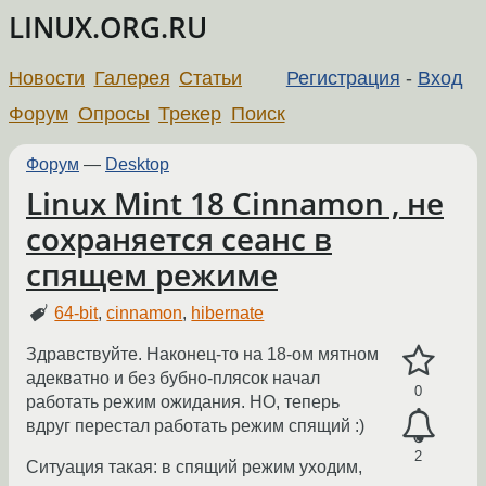
LINUX.ORG.RU
Новости
Галерея
Статьи
Регистрация
-
Вход
Форум
Опросы
Трекер
Поиск
Форум
—
Desktop
Linux Mint 18 Cinnamon , не
сохраняется сеанс в
спящем режиме
64-bit
,
cinnamon
,
hibernate
Здравствуйте. Наконец-то на 18-ом мятном
адекватно и без бубно-плясок начал
0
работать режим ожидания. НО, теперь
вдруг перестал работать режим спящий :)
2
Ситуация такая: в спящий режим уходим,