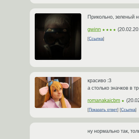
Прикольно, зеленый н
gwinn
(
20.02.20
★★★★
Ссылка
красиво :3
а столько значков в т
romanakaicbm
(
20.0
★
Показать ответ
Ссылка
ну нормально так, тол