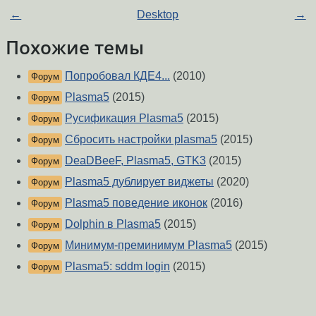
←
Desktop
→
Похожие темы
Попробовал КДЕ4...
(2010)
Форум
Plasma5
(2015)
Форум
Русификация Plasma5
(2015)
Форум
Сбросить настройки plasma5
(2015)
Форум
DeaDBeeF, Plasma5, GTK3
(2015)
Форум
Plasma5 дублирует виджеты
(2020)
Форум
Plasma5 поведение иконок
(2016)
Форум
Dolphin в Plasma5
(2015)
Форум
Минимум-преминимум Plasma5
(2015)
Форум
Plasma5: sddm login
(2015)
Форум