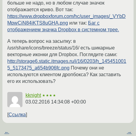
больше не надо, но в любом случае значок
отображается криво. Вот так:
https://www.dropboxforum.com/hc/user_images/_VYbD
MpwCiN84iKTS8uGHA.png
или так:
Баг с
отображением значка Dropbox в системном трее.
А теперь вопрос на засыпку: в
/usr/share/icons/breeze/status/16/ есть шикарные
векторные иконки для Dropbox. Поглядите сами:
http://storage6.static.itmages.ru/i/16/0203/h_145451001
5_5173475_a654b906fc.png
Почему они не
используются клиентом дропбокса? Как заставить
его их использовать?
kknight
★★★★
03.02.2016 14:34:08 +00:00
Ссылка
←
→