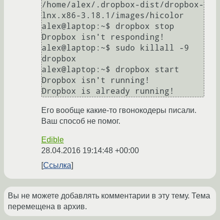
/home/alex/.dropbox-dist/dropbox-
lnx.x86-3.18.1/images/hicolor

alex@laptop:~$ dropbox stop

Dropbox isn't responding!

alex@laptop:~$ sudo killall -9 
dropbox

alex@laptop:~$ dropbox start

Dropbox isn't running!

Его вообще какие-то гвонокодеры писали.
Ваш способ не помог.
Edible
28.04.2016 19:14:48 +00:00
Ссылка
Вы не можете добавлять комментарии в эту тему. Тема
перемещена в архив.