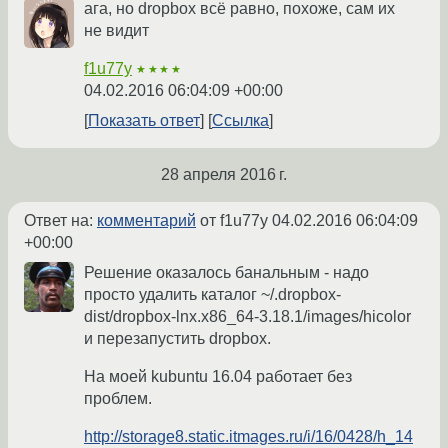
ага, но dropbox всё равно, похоже, сам их
не видит
f1u77y
★★★★
04.02.2016 06:04:09 +00:00
Показать ответ
Ссылка
28 апреля 2016 г.
Ответ на:
комментарий
от f1u77y
04.02.2016 06:04:09
+00:00
Решение оказалось банальным - надо
просто удалить каталог ~/.dropbox-
dist/dropbox-lnx.x86_64-3.18.1/images/hicolor
и перезапустить dropbox.
На моей kubuntu 16.04 работает без
проблем.
http://storage8.static.itmages.ru/i/16/0428/h_14