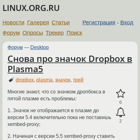
LINUX.ORG.RU
Новости
Галерея
Статьи
Регистрация
-
Вход
Форум
Опросы
Трекер
Поиск
Форум
—
Desktop
Снова про значок Dropbox в
Plasma5
dropbox
,
plasma
,
значок
,
трей
Многие знают, что со значком дропбокса в
пятой плазме есть проблемы:
0
1. Значок не отображается в плазме до
версии 5.4 включительно пока не поставишь
2
xembed-proxy;
2. Начиная с версии 5.5 xembed-proxy ставить