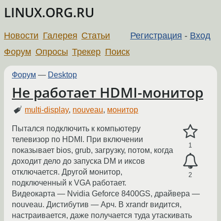
LINUX.ORG.RU
Новости
Галерея
Статьи
Регистрация
-
Вход
Форум
Опросы
Трекер
Поиск
Форум
—
Desktop
Не работает HDMI-монитор
multi-display
,
nouveau
,
монитор
Пытался подключить к компьютеру
телевизор по HDMI. При включении
1
показывает bios, grub, загрузку, потом, когда
доходит дело до запуска DM и иксов
отключается. Другой монитор,
2
подключенный к VGA работает.
Видеокарта — Nvidia Geforce 8400GS, драйвера —
nouveau. Дистибутив — Арч. В xrandr видится,
настраивается, даже получается туда утаскивать