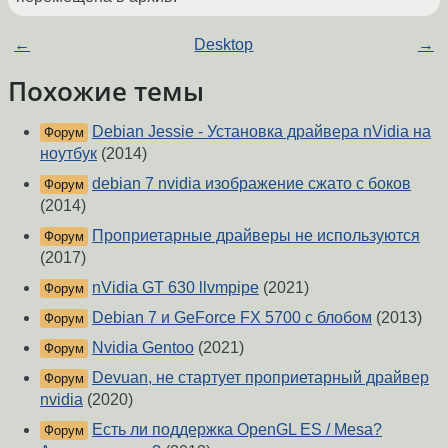
←
Desktop
→
Похожие темы
Debian Jessie - Установка драйвера nVidia на
Форум
ноутбук
(2014)
debian 7 nvidia изображение сжато с боков
Форум
(2014)
Проприетарные драйверы не используются
Форум
(2017)
nVidia GT 630 llvmpipe
(2021)
Форум
Debian 7 и GeForce FX 5700 с блобом
(2013)
Форум
Nvidia Gentoo
(2021)
Форум
Devuan, не стартует проприетарный драйвер
Форум
nvidia
(2020)
Есть ли поддержка OpenGL ES / Mesa?
Форум