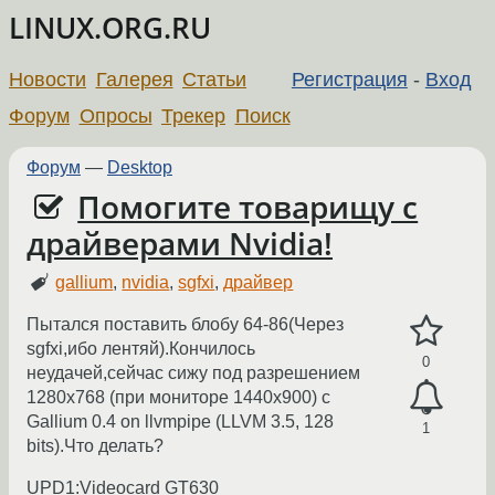
LINUX.ORG.RU
Новости
Галерея
Статьи
Регистрация
-
Вход
Форум
Опросы
Трекер
Поиск
Форум
—
Desktop
Помогите товарищу с
драйверами Nvidia!
gallium
,
nvidia
,
sgfxi
,
драйвер
Пытался поставить блобу 64-86(Через
sgfxi,ибо лентяй).Кончилось
0
неудачей,сейчас сижу под разрешением
1280х768 (при мониторе 1440х900) с
Gallium 0.4 on llvmpipe (LLVM 3.5, 128
1
bits).Что делать?
UPD1:Videocard GT630