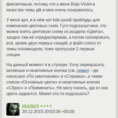
фиолетовым, потому, что у меня Boje-Violet в
качестве темы gtk и мне очень понравилось.
У меня арч, и в нём нет kde-шной приблуды для
изменения цветовых схем. Гугл подсказал мне, что
можно взять цветовую схему из раздела «Цвета»,
заодно там её отредактировав, а потом скопировать
всё, кроме двух первых секций, в файл colors от
темы плазмощели, тоже пропуская 2 первые
секции.
На данный момент я в ступоре. Хочу перекрасить
активные и неактивные кнопки (см.
скрин
) - где
написано «По умолчанию» и «Справка», а также
список «Основные цвета» и неактивные кнопки
«Сброс» и «Применить». Не могу понять, где от них
цвета задаются. Может кто-то подсказать?
ekzotech
★★★★
20.12.2015 20:03:36 +00:00