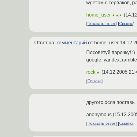
wget'ом с серваков, р
home_user
(
14.1
★★★
Показать ответ
Ссылка
Ответ на:
комментарий
от home_user
14.12.2
Посоветуй парочку! :)
google, yandex, ramble
rock
(
14.12.2005 21:
★
Ссылка
другого осла поставь
anonymous
(
15.12.200
Показать ответ
Ссылка