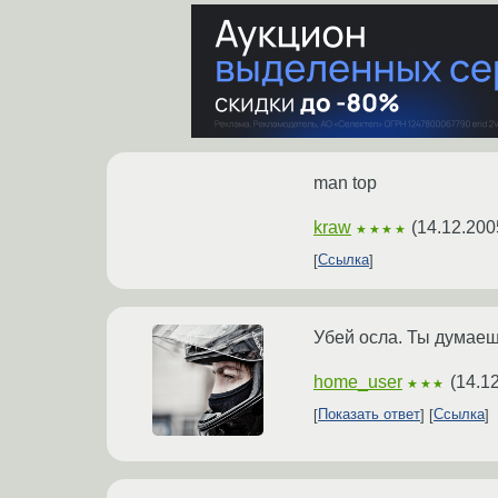
man top
kraw
(
14.12.200
★★★★
Ссылка
Убей осла. Ты думаеш
home_user
(
14.1
★★★
Показать ответ
Ссылка