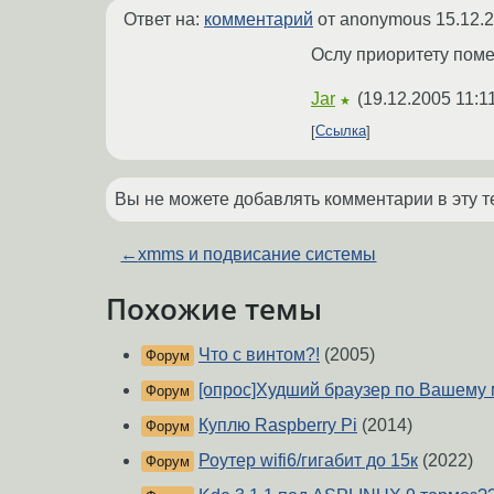
Ответ на:
комментарий
от anonymous
15.12.
Ослу приоритету поме
Jar
(
19.12.2005 11:1
★
Ссылка
Вы не можете добавлять комментарии в эту т
←
xmms и подвисание системы
Похожие темы
Что с винтом?!
(2005)
Форум
[опрос]Худший браузер по Вашему
Форум
Куплю Raspberry Pi
(2014)
Форум
Роутер wifi6/гигабит до 15к
(2022)
Форум