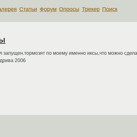
алерея
Статьи
Форум
Опросы
Трекер
Поиск
мы
л запущен.тормозят по моему именно иксы,что можно сделат
ндрива 2006