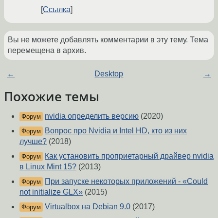
Ссылка
Вы не можете добавлять комментарии в эту тему. Тема
перемещена в архив.
←
Desktop
→
Похожие темы
nvidia определить версию
(2020)
Форум
Вопрос про Nvidia и Intel HD, кто из них
Форум
лучше?
(2018)
Как установить проприетарный драйвер nvidia
Форум
в Linux Mint 15?
(2013)
При запуске некоторых приложений - «Could
Форум
not initialize GLX»
(2015)
Virtualbox на Debian 9.0
(2017)
Форум