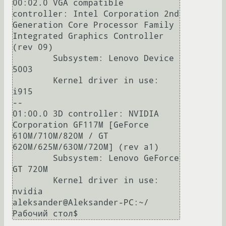
00:02.0 VGA compatible 
controller: Intel Corporation 2nd 
Generation Core Processor Family 
Integrated Graphics Controller 
(rev 09)

	Subsystem: Lenovo Device 
5003

	Kernel driver in use: 
i915

--

01:00.0 3D controller: NVIDIA 
Corporation GF117M [GeForce 
610M/710M/820M / GT 
620M/625M/630M/720M] (rev a1)

	Subsystem: Lenovo GeForce 
GT 720M

	Kernel driver in use: 
nvidia

aleksander@Aleksander-PC:~/