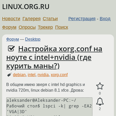
LINUX.ORG.RU
Новости
Галерея
Статьи
Регистрация
-
Вход
Форум
Опросы
Трекер
Поиск
Форум
—
Desktop
Настройка xorg.conf на
ноуте с intel+nvidia (где
курить маны?)
debian
,
intel
,
nvidia
,
xorg.conf
В общем имею зверя с intel hd graphics и
nvidia 720m, linux debian 8.1 xfce. Дрова:
0
aleksander@Aleksander-PC:~/
Рабочий стол$ lspci -k| grep -EA2 
2
'VGA|3D'
