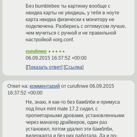
Без bumblebee ты картинку вообще с
нвидиа карты не увидишь, у тебя в ноуте
карта нвидиа физически к монитору не
подключена. Разберись с оптимусом лучше,
чем мучиться с ручной и не правильной
настройкой xorg.conf.
curufinwe
★★★★★
06.09.2015 16:37:52 +00:00
Показать ответ
Ссылка
Ответ на:
комментарий
от curufinwe
06.09.2015
16:37:52 +00:00
Не, знаю, я как-то без бамблби и примуса
под linux mint mate 17.2 сидел, с
пропиетарными дровами, установленными
через манагер драйверов, один раз
установил, потом удалил эти бамблби,
видеокарта и без них работала. Да и по-