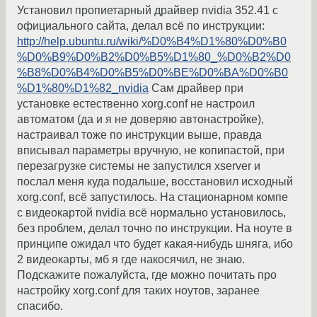
Установил пропиетарный драйвер nvidia 352.41 с
официального сайта, делал всё по инструкции:
http://help.ubuntu.ru/wiki/%D0%B4%D1%80%D0%B0
%D0%B9%D0%B2%D0%B5%D1%80_%D0%B2%D0
%B8%D0%B4%D0%B5%D0%BE%D0%BA%D0%B0
%D1%80%D1%82_nvidia
Сам драйвер при
установке естественно xorg.conf не настроил
автоматом (да и я не доверяю автонастройке),
настраивал тоже по инструкции выше, правда
вписывал параметры вручную, не копипастой, при
перезагрузке системы не запустился xserver и
послал меня куда подальше, восстановил исходный
xorg.conf, всё запустилось. На стационарном компе
с видеокартой nvidia всё нормально установилось,
без проблем, делал точно по инструкции. На ноуте в
принципе ожидал что будет какая-нибудь шняга, ибо
2 видеокарты, мб я где накосячил, не знаю.
Подскажите пожалуйста, где можно почитать про
настройку xorg.conf для таких ноутов, заранее
спасибо.