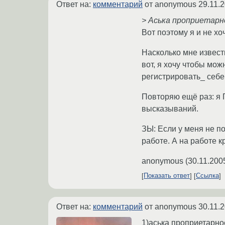
Ответ на:
комментарий
от anonymous
29.11.
> Аська проприетарн
Вот поэтому я и не х
Насколько мне извест
вот, я хочу чтобы мож
регистрировать_ себе
Повторяю ещё раз: я
высказываний.
ЗЫ: Если у меня не по
работе. А на работе 
anonymous
(
30.11.200
Показать ответ
Ссылка
Ответ на:
комментарий
от anonymous
30.11.
1)аська проприетарное