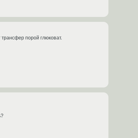
т трансфер порой глюковат.
ь?