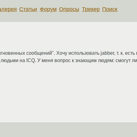
алерея
Статьи
Форум
Опросы
Трекер
Поиск
новенных сообщений". Хочу использовать jabber, т. к. есть
с людьми на ICQ. У меня вопрос к знающим людям: смогут л