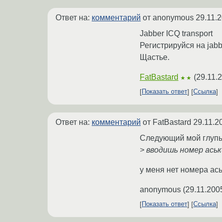
Ответ на:
комментарий
от anonymous
29.11.
Jabber ICQ transport
Регистрируйся на jabb
Щастье.
FatBastard
(
29.11.
★★
Показать ответ
Ссылка
Ответ на:
комментарий
от FatBastard
29.11.2
Следующий мой глупый 
> вводишь номер аськ
у меня нет номера ась
anonymous
(
29.11.200
Показать ответ
Ссылка