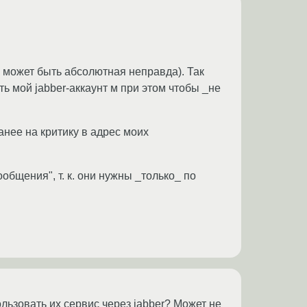
о может быть абсолютная неправда). Так
ть мой jabber-аккаунт м при этом чтобы _не
нее на критику в адрес моих
общения", т. к. они нужны _только_ по
ользовать их сервис через jabber? Может не