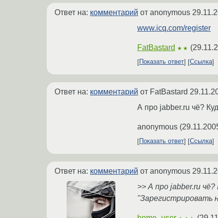
Ответ на:
комментарий
от anonymous
29.11.
www.icq.com/register
FatBastard
(
29.11.
★★
Показать ответ
Ссылка
Ответ на:
комментарий
от FatBastard
29.11.2
А про jabber.ru чё? Ку
anonymous
(
29.11.200
Показать ответ
Ссылка
Ответ на:
комментарий
от anonymous
29.11.
>> А про jabber.ru ч
"Зарегистрировать н
home_user
(
29.11