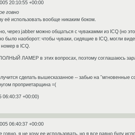
2005 20:10:55 +00:00
ое говно
очу её использовать вообще никаким боком.
но, через jabber можно общаться с чувакамми из ICQ (но эт
но было наоборот: чтобы чуваки, сидящие в ICQ, могли виде
 номер в ICQ.
 ПОЛНЫЙ ЛАМЕР в этих вопросах, поэтому соглашаюсь зара
лучится сделать вышесказанное -- забью на "мгновенные со
кругом проприетарщина =(
5 06:40:37 +00:00
)
2005 06:40:37 +00:00
 говно, я не хочу ее использовать, но я все равно буду исп