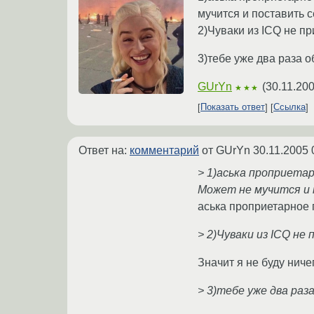
мучится и поставить 
2)Чуваки из ICQ не пр
3)тебе уже два раза об
GUrYn
(
30.11.200
★★★
Показать ответ
Ссылка
Ответ на:
комментарий
от GUrYn
30.11.2005 
> 1)аська проприетарн
Может не мучится и 
аська проприетарное г
> 2)Чуваки из ICQ не 
Значит я не буду ниче
> 3)тебе уже два раза