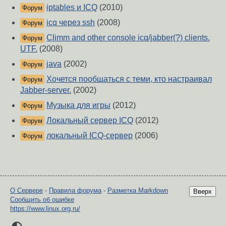
iptables и ICQ
(2010)
Форум
icq через ssh
(2008)
Форум
Climm and other console icq/jabber(?) clients.
Форум
UTF.
(2008)
java
(2002)
Форум
Хочется пообщаться с теми, кто настраивал
Форум
Jabber-server.
(2002)
Музыка для игры
(2012)
Форум
Локальный сервер ICQ
(2012)
Форум
локальный ICQ-сервер
(2006)
Форум
О Сервере
-
Правила форума
-
Разметка Markdown
Вверх
Сообщить об ошибке
https://www.linux.org.ru/