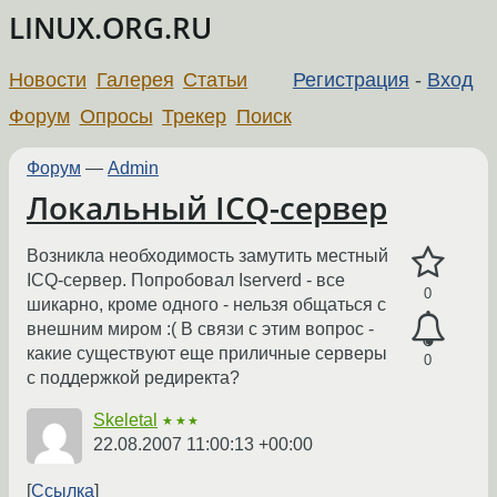
LINUX.ORG.RU
Новости
Галерея
Статьи
Регистрация
-
Вход
Форум
Опросы
Трекер
Поиск
Форум
—
Admin
Локальный ICQ-сервер
Возникла необходимость замутить местный
ICQ-сервер. Попробовал Iserverd - все
0
шикарно, кроме одного - нельзя общаться с
внешним миром :( В связи с этим вопрос -
какие существуют еще приличные серверы
0
с поддержкой редиректа?
Skeletal
★★★
22.08.2007 11:00:13 +00:00
Ссылка