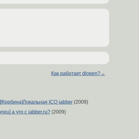
Как работает dlopen?
→
][Корбина]Локальная ICQ jabber
(2009)
пец] а что с jabber.ru?
(2009)