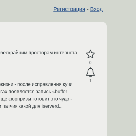
Регистрация
-
Вход
 бескрайним просторам интернета,
0
1
 жизни - после исправления кучи
гах появляется запись «buffer
еще сюрпризы готовит это чудо -
атчик какой для iserverd...