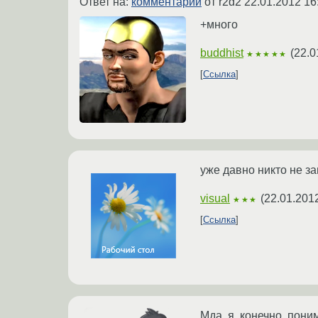
Ответ на:
комментарий
от r2d2
22.01.2012 16
+много
buddhist
(
22.0
★★★★★
Ссылка
уже давно никто не з
visual
(
22.01.201
★★★
Ссылка
Мда, я, конечно, пони