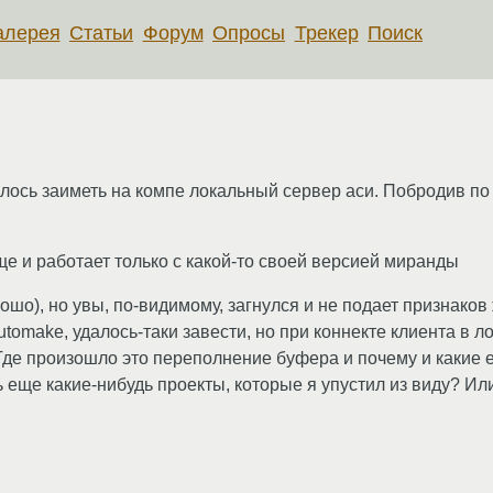
алерея
Статьи
Форум
Опросы
Трекер
Поиск
лось заиметь на компе локальный сервер аси. Побродив по
 еще и работает только с какой-то своей версией миранды
рошо), но увы, по-видимому, загнулся и не подает признаков
utomake, удалось-таки завести, но при коннекте клиента в ло
. Где произошло это переполнение буфера и почему и какие 
 еще какие-нибудь проекты, которые я упустил из виду? Или п