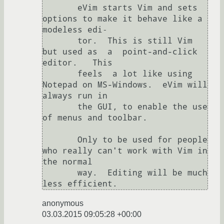
       eVim starts Vim and sets 
options to make it behave like a 
modeless edi‐

       tor.  This is still Vim 
but used as  a  point-and-click  
editor.   This

       feels  a lot like using 
Notepad on MS-Windows.  eVim will 
always run in

       the GUI, to enable the use 
of menus and toolbar.

       Only to be used for people 
who really can't work with Vim in 
the normal

       way.  Editing will be much 
anonymous
03.03.2015 09:05:28 +00:00