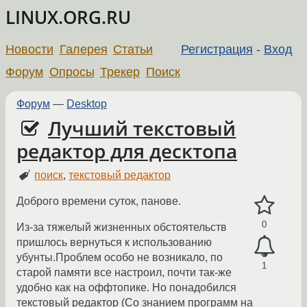
LINUX.ORG.RU
Новости
Галерея
Статьи
Регистрация
-
Вход
Форум
Опросы
Трекер
Поиск
Форум
—
Desktop
Лучший текстовый
редактор для десктопа
поиск
,
текстовый редактор
Доброго времени суток, панове.
0
Из-за тяжелый жизненных обстоятельств
пришлось вернуться к использованию
убунты.Проблем особо не возникало, по
1
старой памяти все настроил, почти так-же
удобно как на оффтопике. Но понадобился
текстовый редактор (Со знанием программ на