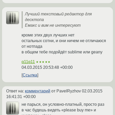
Лучший текстовый редактор для
десктопа
Емакс и вим не интересуют
кроме этих двух лучших нет
остальных сотни, и они ничем не отличаюся
от нотпада
в общем тебе подойдёт sublime или geany
q11q11
★★★★★
04.03.2015 20:53:48 +00:00
Ссылка
Ответ на:
комментарий
от PavelRyzhov
02.03.2015
16:41:31 +00:00
не парься, он условно-платный, просто раз
в час будешь видеть «please buy me» и