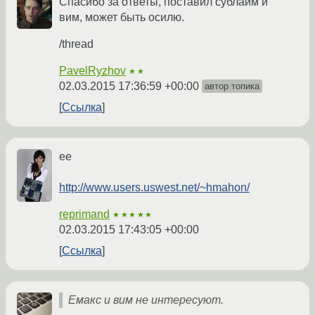
Спасибо за ответы, поставил сублайм и
вим, может быть осилю.
/thread
PavelRyzhov
★★
02.03.2015 17:36:59 +00:00
автор топика
Ссылка
ee
http://www.users.uswest.net/~hmahon/
reprimand
★★★★★
02.03.2015 17:43:05 +00:00
Ссылка
Емакс и вим не интересуют.