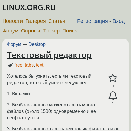
LINUX.ORG.RU
Новости
Галерея
Статьи
Регистрация
-
Вход
Форум
Опросы
Трекер
Поиск
Форум
—
Desktop
Текстовый редактор
free
,
tabs
,
text
Хотелось бы узнать, есть ли текстовый
редактор, который умеет следующее:
0
1. Вкладки
1
2. Безболезненно сможет открыть много
файлов (около 1500) одновременно и не
сегфолтнуться.
3. Безболезненно открыть текстовый файл, если он