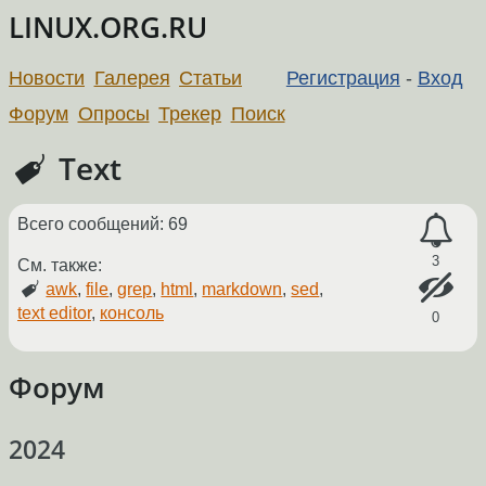
LINUX.ORG.RU
Новости
Галерея
Статьи
Регистрация
-
Вход
Форум
Опросы
Трекер
Поиск
Text
Всего сообщений: 69
3
См. также:
awk
,
file
,
grep
,
html
,
markdown
,
sed
,
text editor
,
консоль
0
Форум
2024