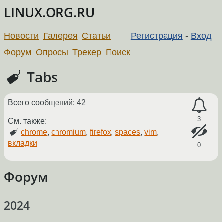
LINUX.ORG.RU
Новости
Галерея
Статьи
Регистрация
-
Вход
Форум
Опросы
Трекер
Поиск
Tabs
Всего сообщений: 42
3
См. также:
chrome
,
chromium
,
firefox
,
spaces
,
vim
,
вкладки
0
Форум
2024