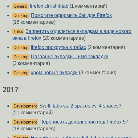
firefox ctrl-shit-tab
(1 комментарий)
General
Помогите оформить баг для Firefox
Desktop
(18 комментариев)
Запретить отделяться вкладкам в виде нового
Talks
окна в firefox
(20 комментариев)
firefox прокрутка в табах
(2 комментария)
Desktop
Название вкладки = имя закладки
Desktop
(3 комментария)
хром новые вкладки
(3 комментария)
Desktop
2017
Swift: tabs vs. 2 spaces vs. 4 spaces?
Development
(51 комментарий)
Переписать дополнение под Firefox 57
Development
(18 комментариев)
Не работает tabbedex:kill_tab в urxvt-unicode