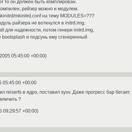
iser то он должен быть комплирован.
компилен, рейзер можно и модулем.
kinitrd/mkinitrd.conf на тему MODULES=???
дуль райзера не воткнулся в initrd.img.
для надежности, потом генери initrd.img,
e bootsplash и подсунь ему сгенеренный
.2005 05:45:00 +00:00
)
5 05:45:00 +00:00
ил reiserfs в ядро, поставил sysv. Даже прогресс бар бегает
величить ?
5 09:29:57 +00:00
)