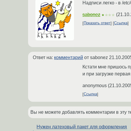
Надписи легко - в /
sabonez
(
21.10
★☆☆☆
Показать ответ
Ссылка
Ответ на:
комментарий
от sabonez
21.10.200
Кстати мне пришось 
и при загрузке первая
anonymous
(
21.10.200
Ссылка
Вы не можете добавлять комментарии в эту т
Нужен латеховый пакет для оформления
←