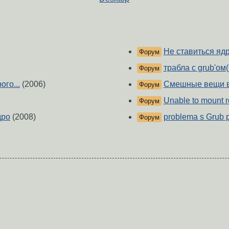
Не ставиться ядро 
Форум
трабла с grub'ом(
Форум
ого...
(2006)
Смешные вещи в 
Форум
Unable to mount ro
Форум
дро
(2008)
problema s Grub 
Форум