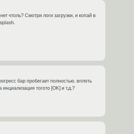
 нет чтоль? Смотри логи загрузки, и копай в
splash.
рогресс бар пробегает полностью. вплоть
 инциализация тогото [OK] и т.д.?