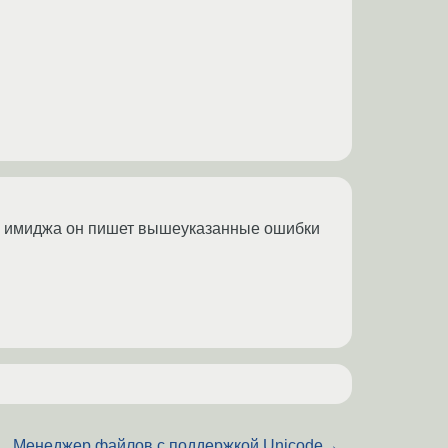
аш имиджа он пишет вышеуказанные ошибки
Менеджер файлов с поддержкой Unicode
→