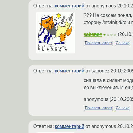
Ответ на:
комментарий
от anonymous
20.10.
??? Не совсем понял, 
сторону /etc/init.d/rc
sabonez
(
20.10
★☆☆☆
Показать ответ
Ссылка
Ответ на:
комментарий
от sabonez
20.10.200
сначала в силент моде
до выключения. И еще,
anonymous
(
20.10.200
Показать ответ
Ссылка
Ответ на:
комментарий
от anonymous
20.10.