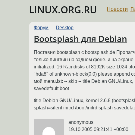
LINUX.ORG.RU
Новости
Г
Форум
—
Desktop
Bootsplash для Debian
Поставил bootsplash c bootsplash.de Пропатч
только пингвин на заднем фоне. и на экране след
initialized: 16 Ramdisks of 8192K size 1024 blo
"hda8" of unknown-block(0,0) please append corr
мой menu.lst: -- skip -- title Debian GNU/Linux, 
savedefault boot
title Debian GNU/Linux, kernel 2.6.8 (bootspla
splash=silent initrd /boot/initrd.splash savedefau
anonymous
19.10.2005 09:21:41 +00:00