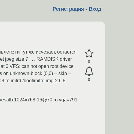
Регистрация
-
Вход
влется и тут же исчезает, остается
t jpeg size 7 . . . RAMDISK driver
0
g at 0 VFS: can not open root device
 on unknown-block (0,0) -- skip --
0
 ro initrd /boot/initrd.img-2.6.8
deo=vesafb:1024x768-16@70 ro vga=791