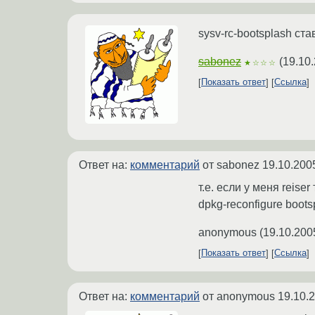
sysv-rc-bootsplash ста
sabonez
(
19.10
★☆☆☆
Показать ответ
Ссылка
Ответ на:
комментарий
от sabonez
19.10.200
т.е. если у меня reis
dpkg-reconfigure boot
anonymous
(
19.10.200
Показать ответ
Ссылка
Ответ на:
комментарий
от anonymous
19.10.