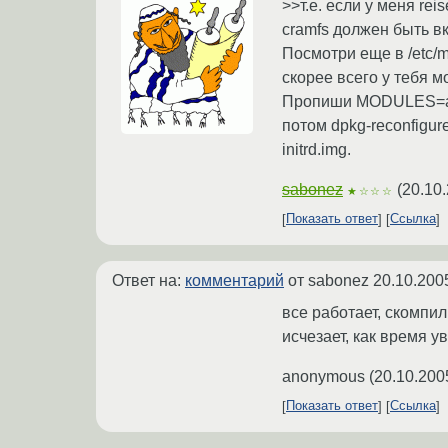
>>т.е. если у меня re
cramfs должен быть в
Посмотри еще в /etc/m
скорее всего у тебя мо
Пропиши MODULES=all 
потом dpkg-reconfigur
initrd.img.
sabonez
(
20.10
★☆☆☆
Показать ответ
Ссылка
Ответ на:
комментарий
от sabonez
20.10.200
все работает, скомпил
исчезает, как время у
anonymous
(
20.10.200
Показать ответ
Ссылка