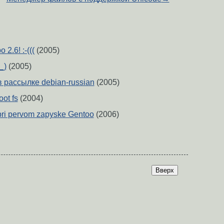
2.6! :-(((
(2005)
_)
(2005)
рассылке debian-russian
(2005)
ot fs
(2004)
pri pervom zapyske Gentoo
(2006)
Вверх