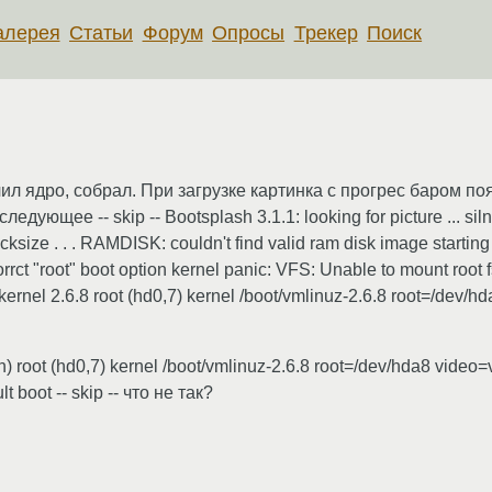
алерея
Статьи
Форум
Опросы
Трекер
Поиск
ил ядро, собрал. При загрузке картинка с прогрес баром поя
ующее -- skip -- Bootsplash 3.1.1: looking for picture ... silne
cksize . . . RAMDISK: couldn't find valid ram disk image startin
ct "root" boot option kernel panic: VFS: Unable to mount root fs
kernel 2.6.8 root (hd0,7) kernel /boot/vmlinuz-2.6.8 root=/dev/hda8
sh) root (hd0,7) kernel /boot/vmlinuz-2.6.8 root=/dev/hda8 vi
lt boot -- skip -- что не так?