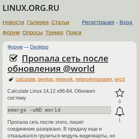
LINUX.ORG.RU
Новости
Галерея
Статьи
Регистрация
-
Вход
Форум
Опросы
Трекер
Поиск
Форум
—
Desktop
Пропала сеть после
обновления @world
calculate
,
gentoo
,
network
,
networkmanager
,
wicd
Calculate Linux 14.12 x86-64. Обновил
систему
0
emerge -uND world
1
Пропала сеть после этого, пишет
соединение разорвано. В придачу еще и
отказывался грузиться модуль видеокарты, но