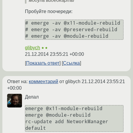
модуль видеокарты
Пробуйте поочереди:
# emerge -av @x11-module-rebuild

# emerge -av @preserved-rebuild

glibych
★★
21.12.2014 23:55:21 +00:00
Показать ответ
Ссылка
Ответ на:
комментарий
от glibych
21.12.2014 23:55:21
+00:00
Делал
emerge @x11-module-rebuild

emerge @module-rebuild

rc-update add NetworkManager 
default