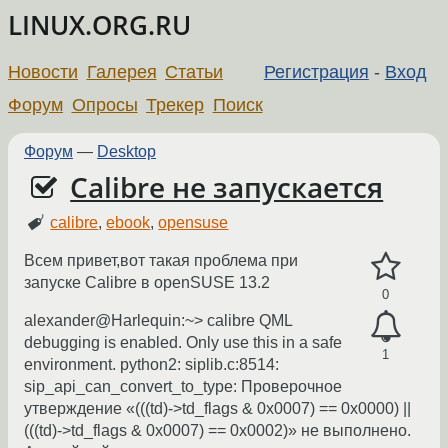
LINUX.ORG.RU
Новости
Галерея
Статьи
Регистрация
-
Вход
Форум
Опросы
Трекер
Поиск
Форум
—
Desktop
Calibre не запускается
calibre
,
ebook
,
opensuse
Всем привет,вот такая проблема при
запуске Calibre в openSUSE 13.2
0
alexander@Harlequin:~> calibre QML
debugging is enabled. Only use this in a safe
1
environment. python2: siplib.c:8514:
sip_api_can_convert_to_type: Проверочное
утверждение «(((td)->td_flags & 0x0007) == 0x0000) ||
(((td)->td_flags & 0x0007) == 0x0002)» не выполнено.