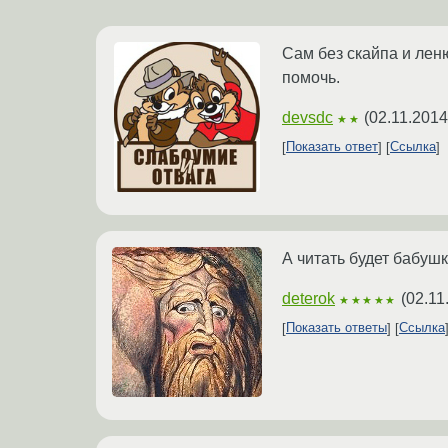
Сам без скайпа и леню
помочь.
devsdc
(
02.11.2014
★★
Показать ответ
Ссылка
А читать будет бабуш
deterok
(
02.11
★★★★★
Показать ответы
Ссылка