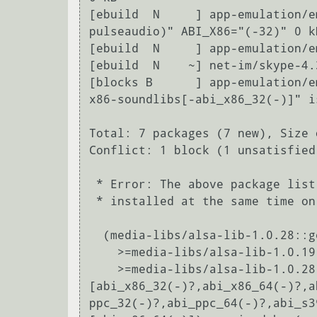
[ebuild  N     ] app-emulation/e
pulseaudio)" ABI_X86="(-32)" 0 kB
[ebuild  N     ] app-emulation/e
[ebuild  N    ~] net-im/skype-4.
[blocks B      ] app-emulation/e
x86-soundlibs[-abi_x86_32(-)]" i
Total: 7 packages (7 new), Size 
Conflict: 1 block (1 unsatisfied)
 * Error: The above package list contains packages which cannot be

 * installed at the same time on the same system.

  (media-libs/alsa-lib-1.0.28::gentoo, installed) pulled in by

    >=media-libs/alsa-lib-1.0.19 required by (media-sound/pulseaudio-5.0-r2::gentoo, installed)

    >=media-libs/alsa-lib-1.0.28:=
[abi_x86_32(-)?,abi_x86_64(-)?,a
ppc_32(-)?,abi_ppc_64(-)?,abi_s3