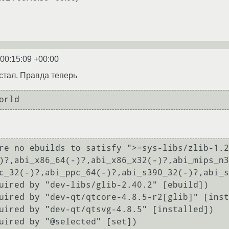
 00:15:09 +00:00
 встал. Правда теперь
orld
re no ebuilds to satisfy ">=sys-libs/zlib-1.2
)?,abi_x86_64(-)?,abi_x86_x32(-)?,abi_mips_n3
c_32(-)?,abi_ppc_64(-)?,abi_s390_32(-)?,abi_s
uired by "dev-libs/glib-2.40.2" [ebuild])

uired by "dev-qt/qtcore-4.8.5-r2[glib]" [inst
uired by "dev-qt/qtsvg-4.8.5" [installed])

uired by "@selected" [set])
