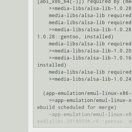
[abi_x86_64(-)]) required by (me
    >=media-libs/alsa-lib-1.0.28 required by (media-sound/alsa-utils-1.0.28::gentoo, installed)

    media-libs/alsa-lib required by (media-video/mplayer-1.2_pre20130729::gentoo, installed)

    media-libs/alsa-lib required by (media-video/mplayer2-2.0_p20130428-r1::gentoo, installed)

    >=media-libs/alsa-lib-1.0.28:0/0=[abi_x86_64(-)] required by (media-plugins/alsa-plugins-
1.0.28::gentoo, installed)

    media-libs/alsa-lib required by (dev-haskell/alsa-core-0.5.0.1-r2::gentoo, installed)

    >=media-libs/alsa-lib-1.0.20 required by (dev-java/icedtea-bin-7.2.4.7-r1::gentoo, installed)

    >=media-libs/alsa-lib-1.0.16 required by (media-plugins/audacious-plugins-3.4.1::gentoo, 
installed)

    media-libs/alsa-lib required by (media-sound/audacity-2.0.2::gentoo, installed)

    >=media-libs/alsa-lib-1.0.24:0 required by (media-video/vlc-2.1.2::gentoo, installed)

  (app-emulation/emul-linux-x86-soundlibs-20140508::gentoo, ebuild scheduled for merge) pulled in by

    >=app-emulation/emul-linux-x86-soundlibs-20120520 required by (net-im/skype-4.3.0.37-r1::gentoo, 
ebuild scheduled for merge)

    ~app-emulation/emul-linux-x86-soundlibs-20140508 required by (app-emulation/emul-linux-x86-