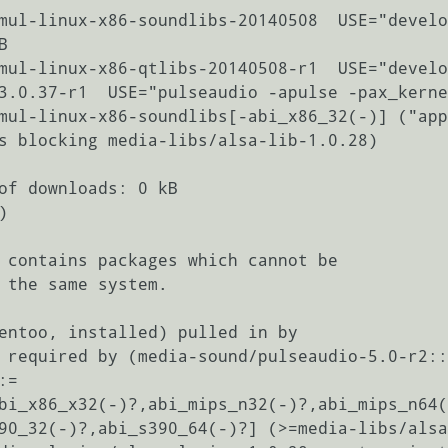
mul-linux-x86-soundlibs-20140508  USE="develo


mul-linux-x86-qtlibs-20140508-r1  USE="develo
3.0.37-r1  USE="pulseaudio -apulse -pax_kerne
mul-linux-x86-soundlibs[-abi_x86_32(-)] ("app
s blocking media-libs/alsa-lib-1.0.28)

of downloads: 0 kB



bi_x86_x32(-)?,abi_mips_n32(-)?,abi_mips_n64(
90_32(-)?,abi_s390_64(-)?] (>=media-libs/alsa