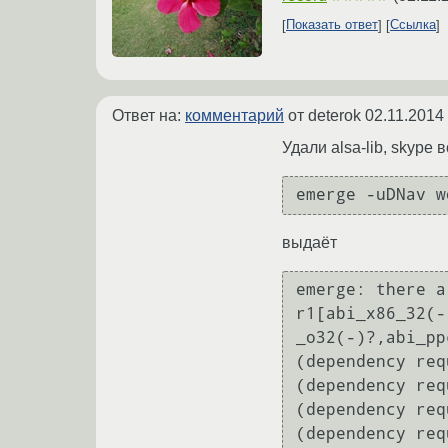
Показать ответ
Ссылка
Ответ на:
комментарий
от deterok
02.11.2014
Удали alsa-lib, skype
emerge -uDNav w
выдаёт
emerge: there a
r1[abi_x86_32(-
_o32(-)?,abi_pp
(dependency req
(dependency req
(dependency req
(dependency req