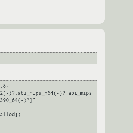
.8-
2(-)?,abi_mips_n64(-)?,abi_mips
390_64(-)?]".

alled])
