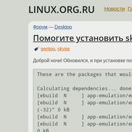
LINUX.ORG.RU
Новости
Г
Форум
—
Desktop
Помогите установить s
gentoo
,
skype
Доброй ночи! Обновился, и при установке п
These are the packages that woul
Calculating dependencies... done!
[ebuild  N     ] app-emulation/e
[ebuild  N     ] app-emulation/e
(-32)" 0 kB

[ebuild  N     ] app-emulation/e
[ebuild  N     ] app-emulation/e
0 kB
