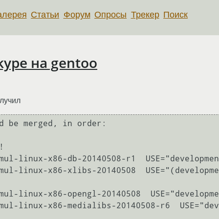
алерея
Статьи
Форум
Опросы
Трекер
Поиск
kype на gentoo
олучил
d be merged, in order:



mul-linux-x86-db-20140508-r1  USE="developmen
mul-linux-x86-xlibs-20140508  USE="(developme
mul-linux-x86-opengl-20140508  USE="developme
mul-linux-x86-medialibs-20140508-r6  USE="dev