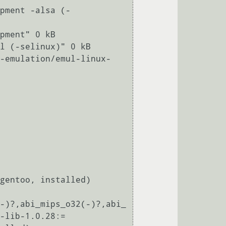
pment -alsa (-
pment" 0 kB

l (-selinux)" 0 kB

-emulation/emul-linux-
-)?,abi_mips_o32(-)?,abi_
-lib-1.0.28:=