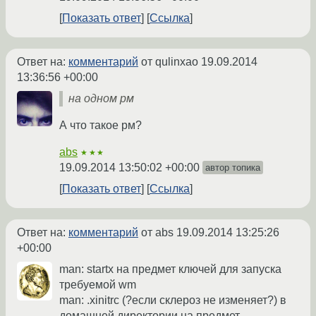
Показать ответ
Ссылка
Ответ на:
комментарий
от qulinxao
19.09.2014
13:36:56 +00:00
на одном рм
А что такое рм?
abs
★★★
19.09.2014 13:50:02 +00:00
автор топика
Показать ответ
Ссылка
Ответ на:
комментарий
от abs
19.09.2014 13:25:26
+00:00
man: startx на предмет ключей для запуска
требуемой wm
man: .xinitrc (?если склероз не изменяет?) в
домашней директории на предмет