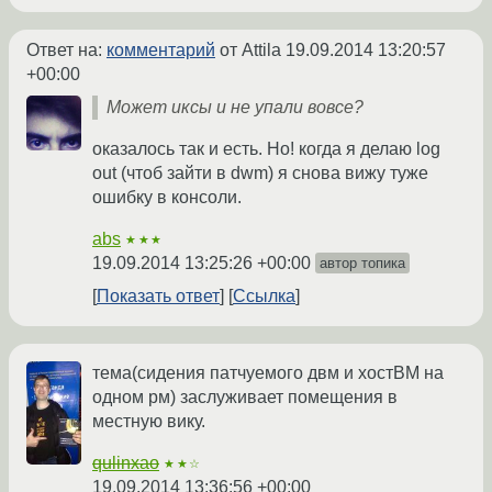
Ответ на:
комментарий
от Attila
19.09.2014 13:20:57
+00:00
Может иксы и не упали вовсе?
оказалось так и есть. Но! когда я делаю log
out (чтоб зайти в dwm) я снова вижу туже
ошибку в консоли.
abs
★★★
19.09.2014 13:25:26 +00:00
автор топика
Показать ответ
Ссылка
тема(сидения патчуемого двм и хостВМ на
одном рм) заслуживает помещения в
местную вику.
qulinxao
★★☆
19.09.2014 13:36:56 +00:00