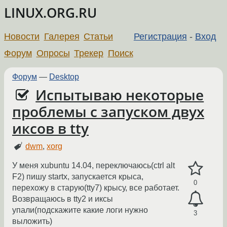
LINUX.ORG.RU
Новости
Галерея
Статьи
Регистрация
-
Вход
Форум
Опросы
Трекер
Поиск
Форум
—
Desktop
Испытываю некоторые
проблемы с запуском двух
иксов в tty
dwm
,
xorg
У меня xubuntu 14.04, переключаюсь(ctrl alt
F2) пишу startx, запускается крыса,
0
перехожу в старую(tty7) крысу, все работает.
Возвращаюсь в tty2 и иксы
упали(подскажите какие логи нужно
3
выложить)