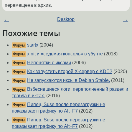
перемещена в архив.
←
Desktop
→
Похожие темы
startx
(2004)
Форум
xinit и «седьмая консоль» в убунте
(2018)
Форум
Непонятки с иксами
(2006)
Форум
Как запустить второй X-сервер с KDE?
(2020)
Форум
Не запускаются иксы в Debian Stable.
(2011)
Форум
Взбесившиеся логи, переполненный раздел и
Форум
трабла в иксах.
(2016)
Пипец, Suse после перезагрузки не
Форум
показывает графику по Alt+F7
(2012)
Пипец, Suse после перезагрузки не
Форум
показывает графику по Alt+F7
(2012)