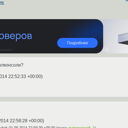
ив
олконсоли?
014 22:52:33 +00:00
)
2014 22:58:28 +00:00
)
Zubok
01.09.2014 22:59:39 +00:00
(всего
исправлений: 1
)