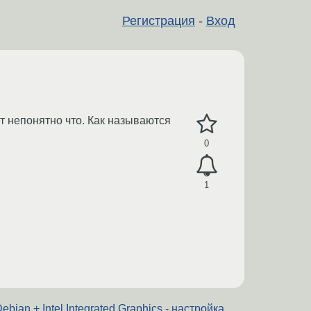
Регистрация
-
Вход
 непонятно что. Как называются
0
1
ebian + Intel Integrated Graphics - настройка