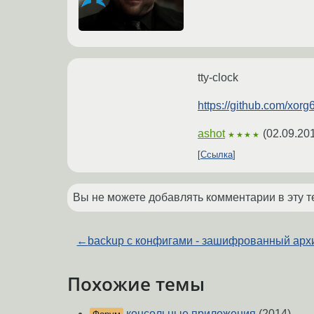
tty-clock
https://github.com/xorg6
ashot
(
02.09.20
★★★★
Ссылка
Вы не можете добавлять комментарии в эту т
←
backup с конфигами - зашифрованный арх
Похожие темы
консольные приложения
(2014)