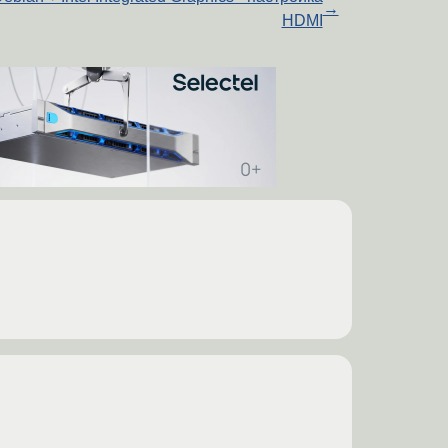
→
HDMI