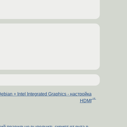
ebian + Intel Integrated Graphics - настройка
→
HDMI
ий правильно выполнить скрипт от рута в