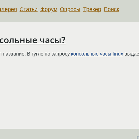
алерея
Статьи
Форум
Опросы
Трекер
Поиск
нсольные часы?
л название. В гугле по запросу
консольные часы linux
выдает
D