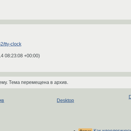
2/tty-clock
14 08:23:08 +00:00
)
ему. Тема перемещена в архив.
D
ив
Desktop
Как идеологическ