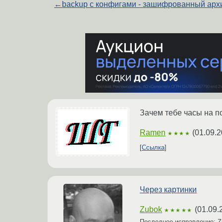
←
backup с конфигами - зашифрованный арх
Зачем тебе часы на п
Ramen
(
01.09.2
★★★★
Ссылка
Через картинки
Zubok
(
01.09.
★★★★★
Последнее исправление: 