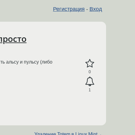
Регистрация
-
Вход
просто
ь альсу и пульсу (либо
0
1
Удаление Totem в Linux Mint
→