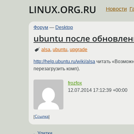
LINUX.ORG.RU
Новости
Г
Форум
—
Desktop
ubuntu после обновлен
alsa
,
ubuntu
,
upgrade
http://help.ubuntu.ru/wiki/alsa
читать «Возможны
перезагрузить комп).
frozfox
12.07.2014 17:12:39 +00:00
Ссылка
←
Улитки