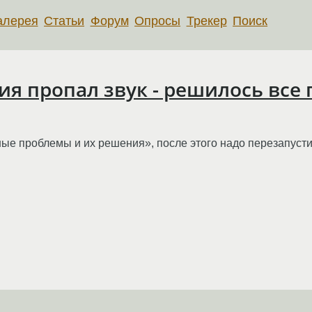
алерея
Статьи
Форум
Опросы
Трекер
Поиск
ия пропал звук - решилось все 
е проблемы и их решения», после этого надо перезапустит