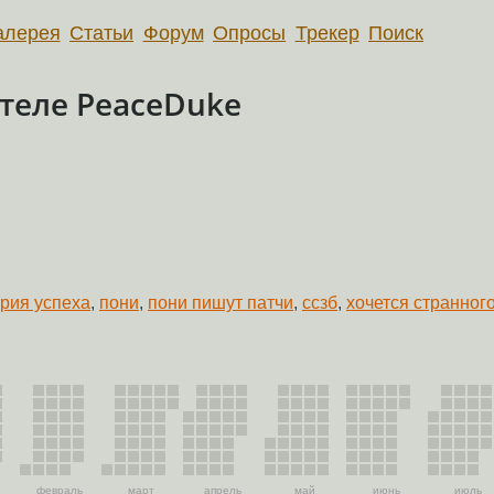
алерея
Статьи
Форум
Опросы
Трекер
Поиск
теле PeaceDuke
рия успеха
,
пони
,
пони пишут патчи
,
ссзб
,
хочется странног
февраль
март
апрель
май
июнь
июль