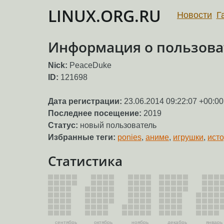
LINUX.ORG.RU
Новости
Г
Информация о пользова
Nick:
PeaceDuke
ID:
121698
Дата регистрации:
23.06.2014 09:22:07 +00:00
Последнее посещение:
2019
Статус:
новый пользователь
Избранные теги:
ponies
,
аниме
,
игрушки
,
исто
Статистика
сентябрь
октябрь
ноябрь
декабрь
январь