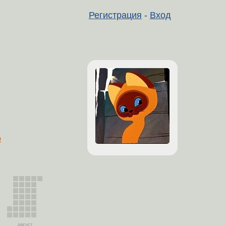
Регистрация
-
Вход
о
август