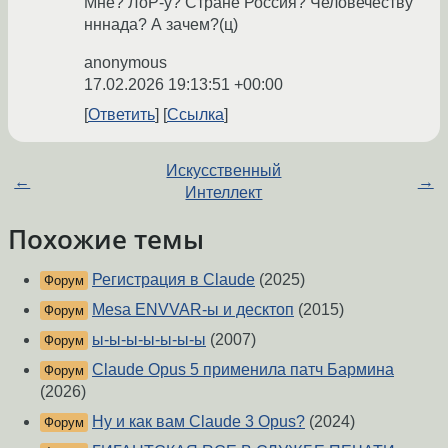
Мне? ЛоР-у? Стране Россия? Человечеству
нннада? А зачем?(ц)
anonymous
17.02.2026 19:13:51 +00:00
Ответить
Ссылка
Искусственный
←
→
Интеллект
Похожие темы
Регистрация в Claude
(2025)
Форум
Mesa ENVVAR-ы и десктоп
(2015)
Форум
ы-ы-ы-ы-ы-ы-ы
(2007)
Форум
Claude Opus 5 применила патч Бармина
Форум
(2026)
Ну и как вам Claude 3 Opus?
(2024)
Форум