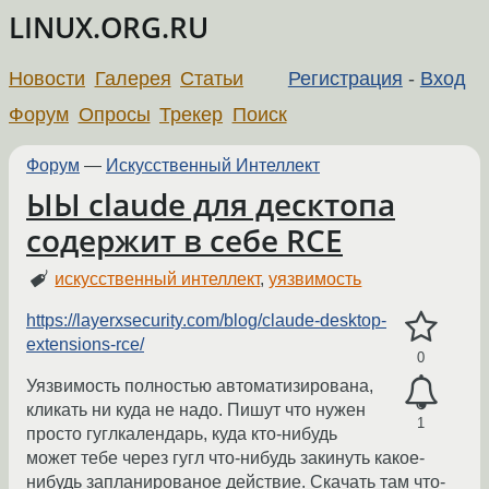
LINUX.ORG.RU
Новости
Галерея
Статьи
Регистрация
-
Вход
Форум
Опросы
Трекер
Поиск
Форум
—
Искусственный Интеллект
ЫЫ claude для десктопа
содержит в себе RCE
искусственный интеллект
,
уязвимость
https://layerxsecurity.com/blog/claude-desktop-
extensions-rce/
0
Уязвимость полностью автоматизирована,
кликать ни куда не надо. Пишут что нужен
1
просто гуглкалендарь, куда кто-нибудь
может тебе через гугл что-нибудь закинуть какое-
нибудь запланированое действие. Скачать там что-