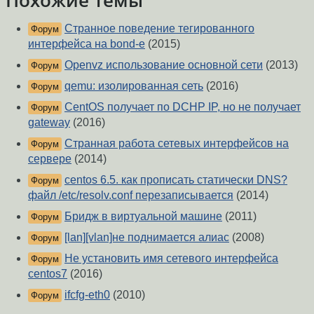
Похожие темы
Странное поведение тегированного
Форум
интерфейса на bond-е
(2015)
Openvz использование основной сети
(2013)
Форум
qemu: изолированная сеть
(2016)
Форум
CentOS получает по DCHP IP, но не получает
Форум
gateway
(2016)
Странная работа сетевых интерфейсов на
Форум
сервере
(2014)
centos 6.5. как прописать статически DNS?
Форум
файл /etc/resolv.conf перезаписывается
(2014)
Бридж в виртуальной машине
(2011)
Форум
[lan][vlan]не поднимается алиас
(2008)
Форум
Не установить имя сетевого интерфейса
Форум
centos7
(2016)
ifcfg-eth0
(2010)
Форум