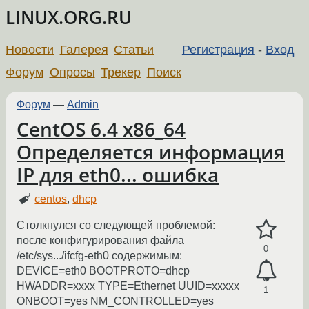
LINUX.ORG.RU
Новости
Галерея
Статьи
Регистрация
-
Вход
Форум
Опросы
Трекер
Поиск
Форум
—
Admin
CentOS 6.4 x86_64
Определяется информация
IP для eth0... ошибка
centos
,
dhcp
Столкнулся со следующей проблемой:
после конфигурирования файла
0
/etc/sys.../ifcfg-eth0 содержимым:
DEVICE=eth0 BOOTPROTO=dhcp
HWADDR=xxxx TYPE=Ethernet UUID=xxxxx
1
ONBOOT=yes NM_CONTROLLED=yes