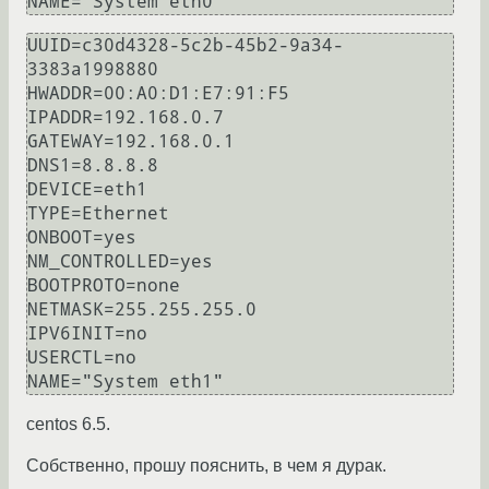
NAME="System eth0"
UUID=c30d4328-5c2b-45b2-9a34-
3383a1998880

HWADDR=00:A0:D1:E7:91:F5

IPADDR=192.168.0.7

GATEWAY=192.168.0.1

DNS1=8.8.8.8

DEVICE=eth1

TYPE=Ethernet

ONBOOT=yes

NM_CONTROLLED=yes

BOOTPROTO=none

NETMASK=255.255.255.0

IPV6INIT=no

USERCTL=no

NAME="System eth1"
centos 6.5.
Собственно, прошу пояснить, в чем я дурак.