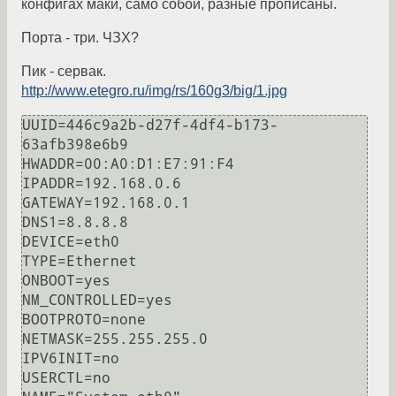
конфигах маки, само собой, разные прописаны.
Порта - три. ЧЗХ?
Пик - сервак.
http://www.etegro.ru/img/rs/160g3/big/1.jpg
UUID=446c9a2b-d27f-4df4-b173-
63afb398e6b9

HWADDR=00:A0:D1:E7:91:F4

IPADDR=192.168.0.6

GATEWAY=192.168.0.1

DNS1=8.8.8.8

DEVICE=eth0

TYPE=Ethernet

ONBOOT=yes

NM_CONTROLLED=yes

BOOTPROTO=none

NETMASK=255.255.255.0

IPV6INIT=no

USERCTL=no
