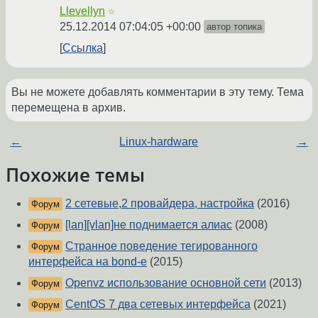
Llevellyn
☆
25.12.2014 07:04:05 +00:00
автор топика
Ссылка
Вы не можете добавлять комментарии в эту тему. Тема
перемещена в архив.
←
Linux-hardware
→
Похожие темы
2 сетевые,2 провайдера, настройка
(2016)
Форум
[lan][vlan]не поднимается алиас
(2008)
Форум
Странное поведение тегированного
Форум
интерфейса на bond-е
(2015)
Openvz использование основной сети
(2013)
Форум
CentOS 7 два сетевых интерфейса
(2021)
Форум