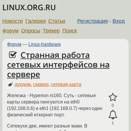
LINUX.ORG.RU
Новости
Галерея
Статьи
Регистрация
-
Вход
Форум
Опросы
Трекер
Поиск
Форум
—
Linux-hardware
Странная работа
сетевых интерфейсов на
сервере
дурдом
,
сервер
,
сетевая карта
Железка - Hyperion rs160. Суть - сетевые
карты сервера пингуются на eth0
0
(192.168.0.6) и eth1 (192.168.0.7) через один
физический етхернет порт.
1
Сетевухи две, имеют разные маки. В