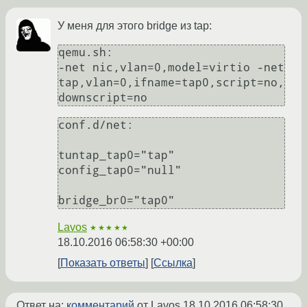
У меня для этого bridge из tap:
qemu.sh:

-net nic,vlan=0,model=virtio -net 
tap,vlan=0,ifname=tap0,script=no,
conf.d/net:

tuntap_tap0="tap"

config_tap0="null"

Lavos
★★★★★
18.10.2016 06:58:30 +00:00
Показать ответы
Ссылка
Ответ на:
комментарий
от Lavos
18.10.2016 06:58:30