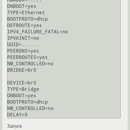
ONBOOT=yes

TYPE=Ethernet

BOOTPROTO=dhcp

DEFROUTE=yes

IPV4_FAILURE_FATAL=no

IPV6INIT=no

UUID=......

PEERDNS=yes

PEERROUTES=yes

NM_CONTROLLED=no

BRIDGE=br0

DEVICE=br0

TYPE=Bridge

ONBOOT=yes

BOOTPROTO=dhcp

NM_CONTROLLED=no

Запуск