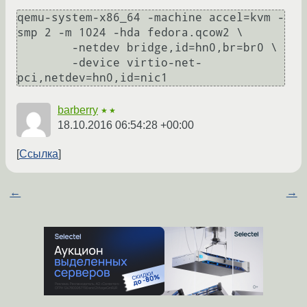
qemu-system-x86_64 -machine accel=kvm -
smp 2 -m 1024 -hda fedora.qcow2 \

	-netdev bridge,id=hn0,br=br0 \

	-device virtio-net-
barberry
★★
18.10.2016 06:54:28 +00:00
Ссылка
←
→