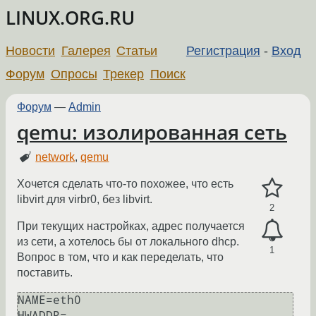
LINUX.ORG.RU
Новости
Галерея
Статьи
Регистрация
-
Вход
Форум
Опросы
Трекер
Поиск
Форум
—
Admin
qemu: изолированная сеть
network
,
qemu
Хочется сделать что-то похожее, что есть
libvirt для virbr0, без libvirt.
2
При текущих настройках, адрес получается
из сети, а хотелось бы от локального dhcp.
1
Вопрос в том, что и как переделать, что
поставить.
NAME=eth0

HWADDR=.....
