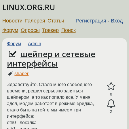
LINUX.ORG.RU
Новости
Галерея
Статьи
Регистрация
-
Вход
Форум
Опросы
Трекер
Поиск
Форум
—
Admin
шейпер и сетевые
интерфейсы
shaper
Здравствуйте. Стало много свободного
времени, решил серьезно заняться
0
шейпером, а то как попало все. У меня
адсл, модем работает в режиме бриджа,
стало быть на гейте мы имеем три
2
интерфейса:
eth0 - локалка
eth1 - в модем