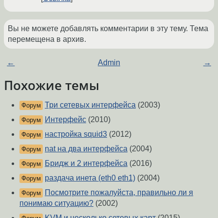
Вы не можете добавлять комментарии в эту тему. Тема
перемещена в архив.
←
Admin
→
Похожие темы
Три сетевых интерфейса
(2003)
Форум
Интерфейс
(2010)
Форум
настройка squid3
(2012)
Форум
nat на два интерфейса
(2004)
Форум
Бридж и 2 интерфейса
(2016)
Форум
раздача инета (eth0 eth1)
(2004)
Форум
Посмотрите пожалуйста, правильно ли я
Форум
понимаю ситуацию?
(2002)
KVM и несколько сетевых карт
(2015)