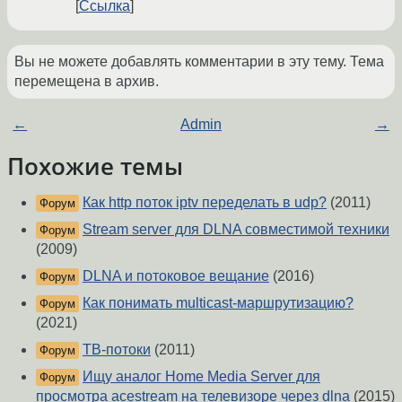
Ссылка
Вы не можете добавлять комментарии в эту тему. Тема
перемещена в архив.
←
Admin
→
Похожие темы
Как http поток iptv переделать в udp?
(2011)
Форум
Stream server для DLNA совместимой техники
Форум
(2009)
DLNA и потоковое вещание
(2016)
Форум
Как понимать multicast-маршрутизацию?
Форум
(2021)
ТВ-потоки
(2011)
Форум
Ищу аналог Home Media Server для
Форум
просмотра acestream на телевизоре через dlna
(2015)