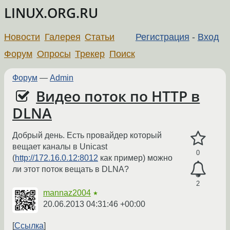
LINUX.ORG.RU
Новости
Галерея
Статьи
Регистрация
-
Вход
Форум
Опросы
Трекер
Поиск
Форум
—
Admin
Видео поток по HTTP в
DLNA
Добрый день. Есть провайдер который
вещает каналы в Unicast
0
(
http://172.16.0.12:8012
как пример) можно
ли этот поток вещать в DLNA?
2
mannaz2004
★
20.06.2013 04:31:46 +00:00
Ссылка