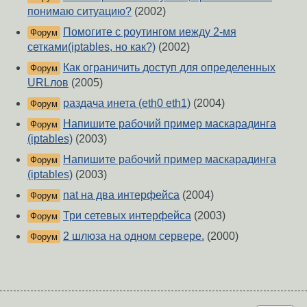
понимаю ситуацию?
(2002)
Помогите с роутингом иежду 2-мя
Форум
сетками(iptables, но как?)
(2002)
Как ограничить доступ для определенных
Форум
URLлов
(2005)
раздача инета (eth0 eth1)
(2004)
Форум
Напишите рабочий пример маскарадинга
Форум
(iptables)
(2003)
Напишите рабочий пример маскарадинга
Форум
(iptables)
(2003)
nat на два интерфейса
(2004)
Форум
Три сетевых интерфейса
(2003)
Форум
2 шлюза на одном сервере.
(2000)
Форум