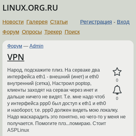
LINUX.ORG.RU
Новости
Галерея
Статьи
Регистрация
-
Вход
Форум
Опросы
Трекер
Поиск
Форум
—
Admin
VPN
Народ, подскажите плиз. На серваке два
интерфейса eth1 - внешний (инет) и eth0
0
внутренний (сетка), Настроил poptop,
клиенты заходят на сервак через инет и
дальше ничего не видят. Т.е. мне надо чтоб
0
у интерфейса ppp0 был доступ к eth1 и eth0
и наоборот, т.е. ppp0 должен видеть мою локалку.
Надо маскарадить это понятно, но чего-то у меня не
получается. Помогите плз...помираю. Стоит
ASPLinux