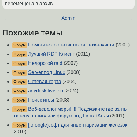
перемещена в архив.
←
Admin
→
Похожие темы
Помогите со статистикой, пожалуйста
(2001)
Форум
Лучший RDP Клиент
(2011)
Форум
Недорогой raid
(2007)
Форум
Server под Linux
(2008)
Форум
Сетевая карта
(2004)
Форум
anydesk live iso
(2024)
Форум
Поиск игры
(2008)
Форум
Веб-девелопмеры!!!!! Подскажите где взять
Форум
гостевую книгу или форум под Linux+Апач
(2001)
[loroogle]софт для инвентаризации железок
Форум
(2010)