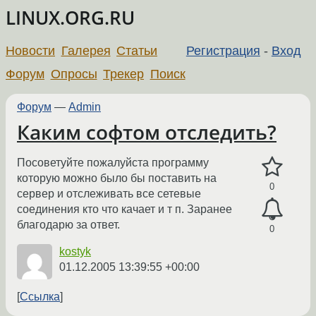
LINUX.ORG.RU
Новости
Галерея
Статьи
Регистрация
-
Вход
Форум
Опросы
Трекер
Поиск
Форум
—
Admin
Каким софтом отследить?
Посоветуйте пожалуйста программу
которую можно было бы поставить на
0
сервер и отслеживать все сетевые
соединения кто что качает и т п. Заранее
благодарю за ответ.
0
kostyk
01.12.2005 13:39:55 +00:00
Ссылка