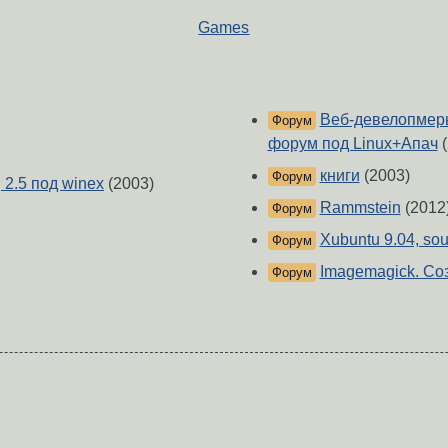
Games
Веб-девелопмеры!
Форум
форум под Linux+Апач
(
книги
(2003)
Форум
, 2.5 под winex
(2003)
Rammstein
(2012
Форум
Xubuntu 9.04, sour
Форум
Imagemagick. Соз
Форум