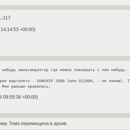
L-117
 14:14:53 +00:00
)
 нибудь авиасимулятор где можно повоевать с кем нибудь. 
рее вертолето - GUNSHIP 2000 (или GS2000, - не помню). Т
 Мне раньше нравилась.
8 09:59:38 +00:00
)
ему. Тема перемещена в архив.