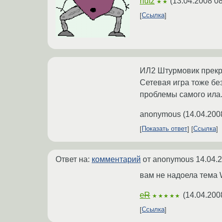
nutz
(
13.04.2008 08
★★
Ссылка
ИЛ2 Штурмовик прекра
Сетевая игра тоже без
проблемы самого ила
anonymous
(
14.04.200
Показать ответ
Ссылка
Ответ на:
комментарий
от anonymous
14.04.
вам не надоела тема 
eR
(
14.04.200
★★★★★
Ссылка