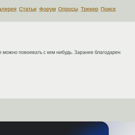
алерея
Статьи
Форум
Опросы
Трекер
Поиск
е можно повоевать с кем нибудь. Заранее благодарен