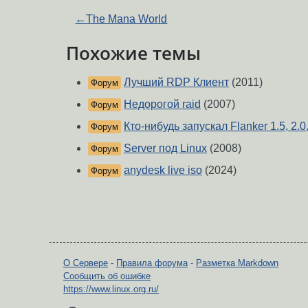
←
The Mana World
Похожие темы
Лучший RDP Клиент
(2011)
Форум
Недорогой raid
(2007)
Форум
Кто-нибудь запускал Flanker 1.5, 2.0
Форум
Server под Linux
(2008)
Форум
anydesk live iso
(2024)
Форум
О Сервере
-
Правила форума
-
Разметка Markdown
Сообщить об ошибке
https://www.linux.org.ru/