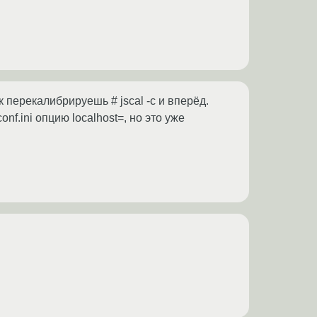
перекалибрируешь # jscal -c и вперёд.
nf.ini опцию localhost=, но это уже