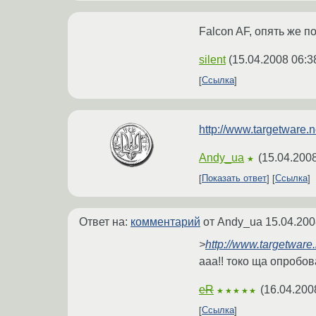
Falcon AF, опять же 
silent
(
15.04.2008 06:3
Ссылка
http://www.targetware.n
Andy_ua
(
15.04.2008
★
Показать ответ
Ссылка
Ответ на:
комментарий
от Andy_ua
15.04.200
>
http://www.targetware.
ааа!! токо ща опробова
eR
(
16.04.200
★★★★★
Ссылка