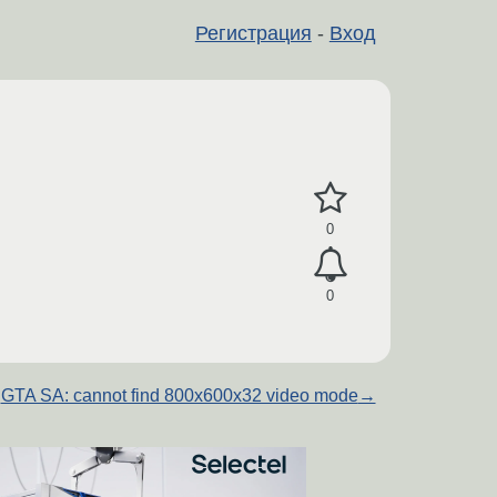
Регистрация
-
Вход
0
0
GTA SA: cannot find 800x600x32 video mode
→