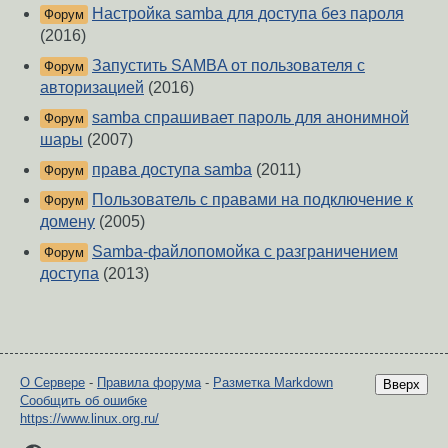
Настройка samba для доступа без пароля
Форум
(2016)
Запустить SAMBA от пользователя с
Форум
авторизацией
(2016)
samba спрашивает пароль для анонимной
Форум
шары
(2007)
права доступа samba
(2011)
Форум
Пользователь с правами на подключение к
Форум
домену
(2005)
Samba-файлопомойка с разграничением
Форум
доступа
(2013)
О Сервере
-
Правила форума
-
Разметка Markdown
Вверх
Сообщить об ошибке
https://www.linux.org.ru/