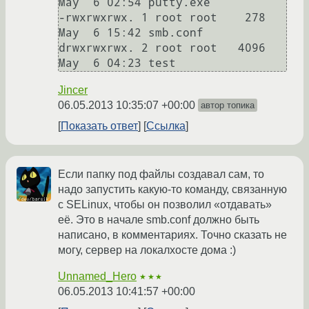
May  6 02:54 putty.exe

-rwxrwxrwx. 1 root root    278 
May  6 15:42 smb.conf

drwxrwxrwx. 2 root root   4096 
Jincer
06.05.2013 10:35:07 +00:00
автор топика
Показать ответ
Ссылка
Если папку под файлы создавал сам, то
надо запустить какую-то команду, связанную
с SELinux, чтобы он позволил «отдавать»
её. Это в начале smb.conf должно быть
написано, в комментариях. Точно сказать не
могу, сервер на локалхосте дома :)
Unnamed_Hero
★★★
06.05.2013 10:41:57 +00:00