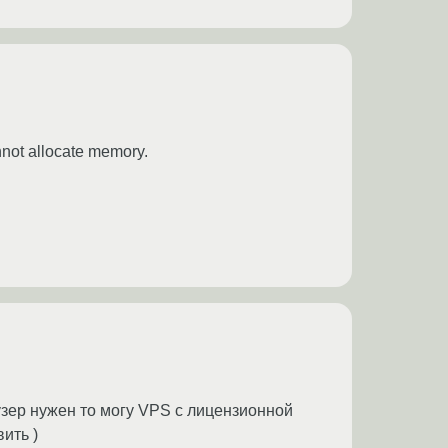
ot allocate memory.
узер нужен то могу VPS с лицензионной
вить )