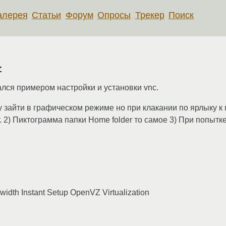
алерея
Статьи
Форум
Опросы
Трекер
Поиск
4
ался примером настройки и установки vnc.
у зайти в графическом режиме но при клакании по ярлыку к
. 2) Пиктограмма папки Home folder то самое 3) При попытке
th Instant Setup OpenVZ Virtualization