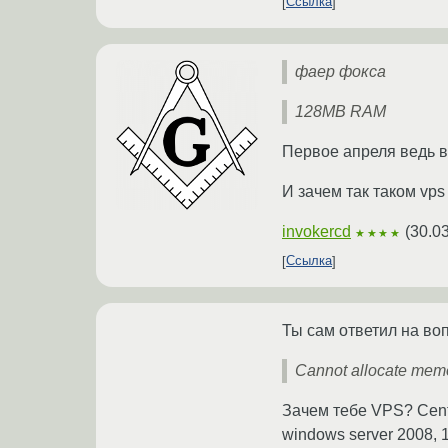
Ссылка
фаер фокса
128MB RAM
Первое апреля ведь в 
И зачем так таком vps
invokercd
(
30.0
★★★★
Ссылка
Ты сам ответил на во
Cannot allocate mem
Зачем тебе VPS? Cent
windows server 2008, 