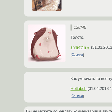
128MB
Толсто.
sh4r4t4n
(
31.03.2013
★
Ссылка
Как умничать то все ту
Hottabch
(
01.04.2013 1
Ссылка
Вы не можете добавлять комментарии в эту т