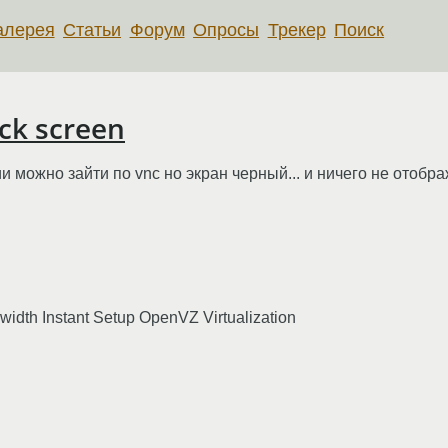
алерея
Статьи
Форум
Опросы
Трекер
Поиск
k screen
 можно зайти по vnc но экран черный... и ничего не отображ
th Instant Setup OpenVZ Virtualization