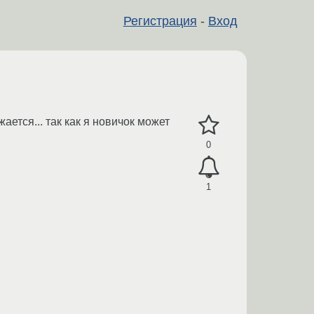
Регистрация
-
Вход
ается... так как я новичок может
0
1