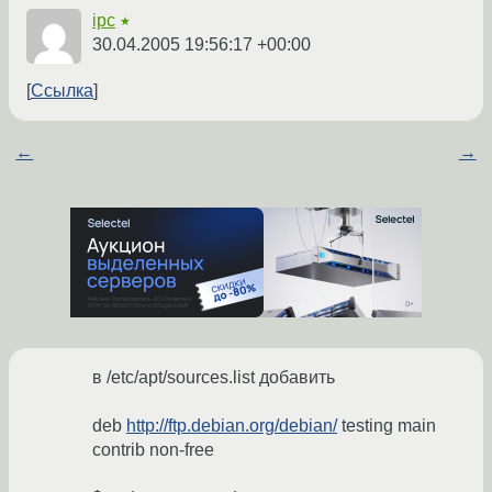
ipc
★
30.04.2005 19:56:17 +00:00
Ссылка
←
→
в /etc/apt/sources.list добавить
deb
http://ftp.debian.org/debian/
testing main
contrib non-free