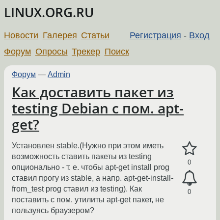
LINUX.ORG.RU
Новости
Галерея
Статьи
Регистрация
-
Вход
Форум
Опросы
Трекер
Поиск
Форум
—
Admin
Как доставить пакет из
testing Debian с пом. apt-
get?
Установлен stable.(Нужно при этом иметь
возможность ставить пакеты из testing
0
опционально - т. е. чтобы apt-get install prog
ставил прогу из stable, а напр. apt-get-install-
from_test prog ставил из testing). Как
0
поставить с пом. утилиты apt-get пакет, не
пользуясь браузером?