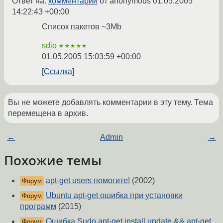
Ответ на:
комментарий
от anonymous
01.05.2005
14:22:43 +00:00
Список пакетов ~3Mb
sdio
★★★★★
01.05.2005 15:03:59 +00:00
Ссылка
Вы не можете добавлять комментарии в эту тему. Тема
перемещена в архив.
←
Admin
→
Похожие темы
apt-get users помогите!
(2002)
Форум
Ubuntu apt-get ошибка при установки
Форум
программ
(2015)
Ошибка Sudo apt-get install update && apt-get
Форум