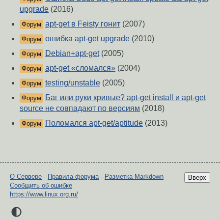
upgrade
(2016)
apt-get в Feisty гонит
(2007)
Форум
ошибка apt-get upgrade
(2010)
Форум
Debian+apt-get
(2005)
Форум
apt-get «сломался»
(2004)
Форум
testing/unstable
(2005)
Форум
Баг или руки кривые? apt-get install и apt-get
Форум
source не совпадают по версиям
(2018)
Поломался apt-get/aptitude
(2013)
Форум
О Сервере
-
Правила форума
-
Разметка Markdown
Вверх
Сообщить об ошибке
https://www.linux.org.ru/