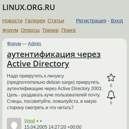
LINUX.ORG.RU
Новости
Галерея
Статьи
Регистрация
-
Вход
Форум
Опросы
Трекер
Поиск
Форум
—
Admin
аутентификация через
Active Directory
Надо прикрутить к линуксу
(предпочтительно debian sarge) прикрутить
0
аутентификацию через Active Directory 2003.
Цель - раздавать куче пользователей почту.
Спецы, посоветуйте, пожалуйста, в какую
0
сторону смотреть и что читать?
Vond
★★
15.04.2005 14:27:20 +00:00