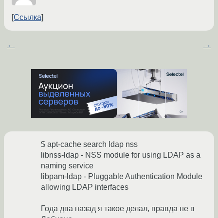
Ссылка
←
→
$ apt-cache search ldap nss
libnss-ldap - NSS module for using LDAP as a
naming service
libpam-ldap - Pluggable Authentication Module
allowing LDAP interfaces
Года два назад я такое делал, правда не в