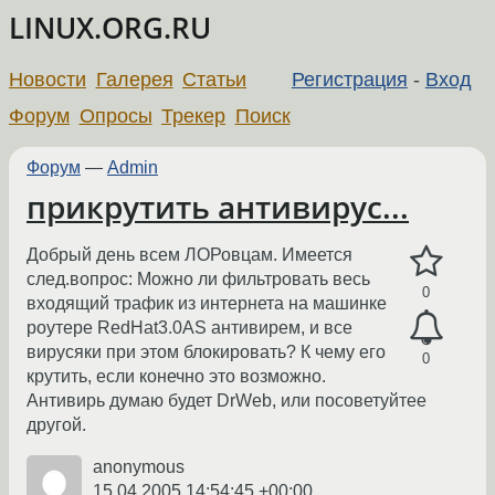
LINUX.ORG.RU
Новости
Галерея
Статьи
Регистрация
-
Вход
Форум
Опросы
Трекер
Поиск
Форум
—
Admin
прикрутить антивирус...
Добрый день всем ЛОРовцам. Имеется
след.вопрос: Можно ли фильтровать весь
0
входящий трафик из интернета на машинке
роутере RedHat3.0AS антивирем, и все
вирусяки при этом блокировать? К чему его
0
крутить, если конечно это возможно.
Антивирь думаю будет DrWeb, или посоветуйтее
другой.
anonymous
15.04.2005 14:54:45 +00:00