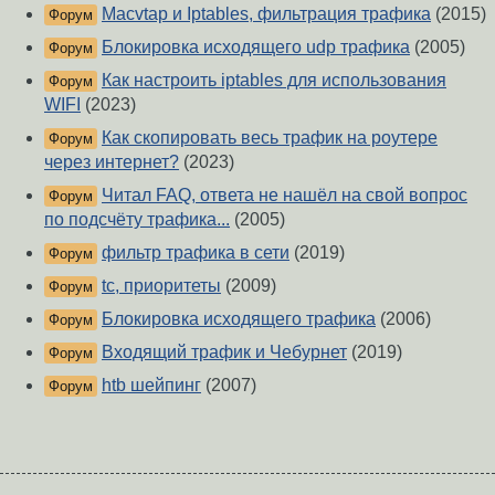
Macvtap и Iptables, фильтрация трафика
(2015)
Форум
Блокировка исходящего udp трафика
(2005)
Форум
Как настроить iptables для использования
Форум
WIFI
(2023)
Как скопировать весь трафик на роутере
Форум
через интернет?
(2023)
Читал FAQ, ответа не нашёл на свой вопрос
Форум
по подсчёту трафика...
(2005)
фильтр трафика в сети
(2019)
Форум
tc, приоритеты
(2009)
Форум
Блокировка исходящего трафика
(2006)
Форум
Входящий трафик и Чебурнет
(2019)
Форум
htb шейпинг
(2007)
Форум