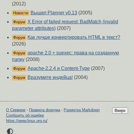
(2012)
Вышел Planner v0.13
(2005)
Новости
X Error of failed request: BadMatch (invalid
Форум
parameter attributes)
(2007)
Как лучше конвертировать HTML в текст?
Форум
(2026)
apache 2.0 + suexec: права на созданную
Форум
папку
(2008)
Apache-2.2.4 и Content-Type
(2007)
Форум
Вразумите индейца!
(2004)
Форум
О Сервере
-
Правила форума
-
Разметка Markdown
Вверх
Сообщить об ошибке
https://www.linux.org.ru/