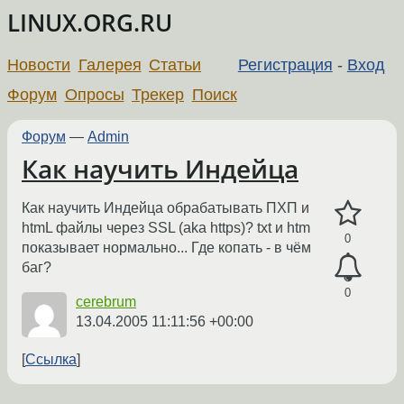
LINUX.ORG.RU
Новости
Галерея
Статьи
Регистрация
-
Вход
Форум
Опросы
Трекер
Поиск
Форум
—
Admin
Как научить Индейца
Как научить Индейца обрабатывать ПХП и
htmL файлы через SSL (aka https)? txt и htm
0
показывает нормально... Где копать - в чём
баг?
0
cerebrum
13.04.2005 11:11:56 +00:00
Ссылка